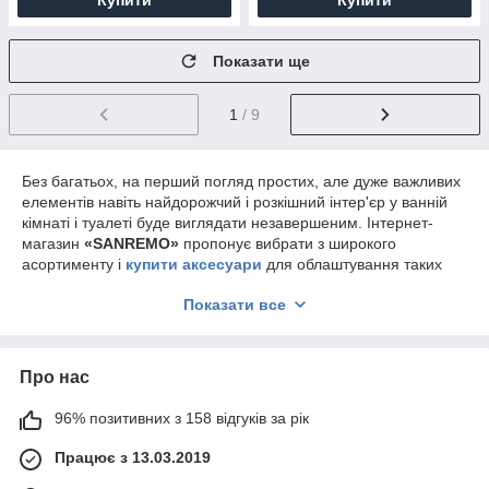
Купити
Купити
Показати ще
1
/ 9
Без багатьох, на перший погляд простих, але дуже важливих
елементів навіть найдорожчий і розкішний інтер'єр у ванній
кімнаті і туалеті буде виглядати незавершеним. Інтернет-
магазин
«SANREMO»
пропонує вибрати з широкого
асортименту і
купити аксесуари
для облаштування таких
приміщень в повній відповідності з вимогами по
Показати все
функціональності і естетичному оформленню. За доступними
цінами наші клієнти зможуть придбати приналежності,
необхідні в процесі найбільш хитромудрого ремонту.
Вибір на будь-який смак
Про нас
Менеджери компанії постаралися врахувати найбільш
96% позитивних з 158 відгуків за рік
актуальні запити споживчого ринку, щоб кожен відвідувач
нашого магазину мав можливість знайти необхідні
аксесуари
Працює з 13.03.2019
для установки в своєму будинку або квартирі. Постійний