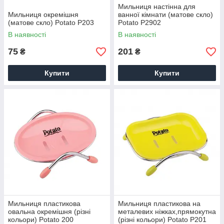
Мильниця настінна для
Мильниця окремішня
ванної кімнати (матове скло)
(матове скло) Potato P203
Potato P2902
В наявності
В наявності
75
201
₴
₴
Купити
Купити
Мильниця пластикова
Мильниця пластикова на
овальна окремішня (різні
металевих ніжках,прямокутна
кольори) Potato 200
(різні кольори) Potato P201