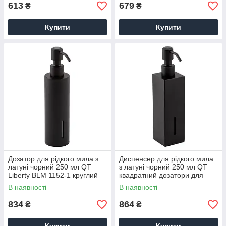
613
679
₴
₴
Купити
Купити
Дозатор для рідкого мила з
Диспенсер для рідкого мила
латуні чорний 250 мл QT
з латуні чорний 250 мл QT
Liberty BLM 1152-1 круглий
квадратний дозатори для
дозатор для рідкого мила
рідкого мила
В наявності
В наявності
834
864
₴
₴