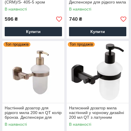
(CRM)/S- 405-5 хром
Диспенсери для рідкого мила
В наявності
В наявності
596
740
₴
₴
Купити
Купити
Топ продажів
Топ продажів
Настінний дозатор для
Натискний дозатор мила
рідкого мила 200 мл QT колір
настінний у чорному дизайні
бронза. Диспенсери для
200 мл QT з латунним
рідкого мила
тримачем
В наявності
В наявності