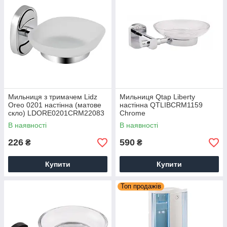
Мильниця з тримачем Lidz
Мильниця Qtap Liberty
Oreo 0201 настінна (матове
настінна QTLIBCRM1159
скло) LDORE0201CRM22083
Chrome
Chrome
В наявності
В наявності
226
590
₴
₴
Купити
Купити
Топ продажів