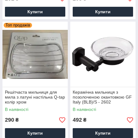
Купити
Купити
Топ продажів
Решітчаста мильниця для
Керамічна мильниця з
мила з латуні настільна Q-tap
позолоченою окантовкою GF
колір хром
Italy (BLB)/S - 2602
В наявності
В наявності
290
492
₴
₴
Купити
Купити