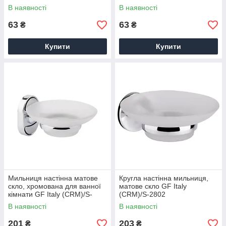
В наявності
В наявності
63
63
₴
₴
Купити
Купити
Мильниця настінна матове
Кругла настінна мильниця,
скло, хромована для ванної
матове скло GF Italy
кімнати GF Italy (CRM)/S-
(CRM)/S-2802
2902
В наявності
В наявності
201
203
₴
₴