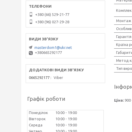
Комплек
+380 (66) 529-21-77
Монтаж
+380 (96) 027-29-28
Особлив
Гарантія
Країна р
masterdom1@ukr.net
Габарит
+380665292177
Метод к
Тип вир
0665292177
Viber
Інформ
Графік роботи
Ціна:
900 
Понеділок
10:00
19:00
Вівторок
10:00
19:00
Середа
10:00
19:00
Четвер
10:00
19:00