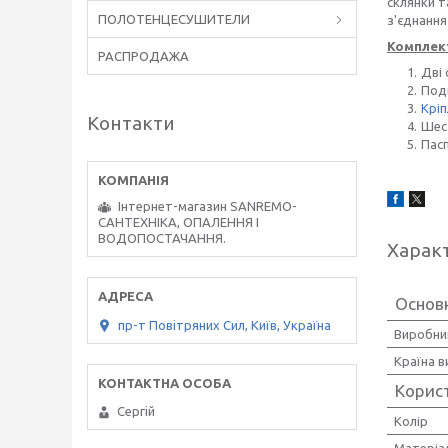
склянки т
ПОЛОТЕНЦЕСУШИТЕЛИ
з'єднання
Комплект
РАСПРОДАЖА
Дві 
Подв
Крі
Контакти
Шес
Пас
Інтернет-магазин SANREMO-
САНТЕХНІКА, ОПАЛЕННЯ І
ВОДОПОСТАЧАННЯ.
Харак
Основн
пр-т Повiтряних Сил, Київ, Україна
Виробни
Країна 
Корис
Сергiй
Колір
Матеріа