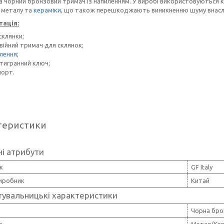
а чорний бронзовий тримач із напиленням. У виробі використовуються к
 металу та
кераміки
, що також перешкоджають виникненню шуму внаслі
ація:
склянки;
ійний тримач для склянок;
плення
;
тигранний ключ;
порт.
теристики
і атрибути
к
GF Italy
виробник
Китай
тувальницькі характеристики
Чорна бро
л
Метал/Кер