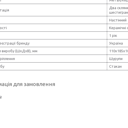
Два склянк
тація
шестигран
Настінний
ості
Керамічні
1 рік
еєстрації бренду
Україна
и виробу (ШхДхВ), мм
110х185х1
ріплення
Шурупи
обу
Стакан
ація для замовлення
₴