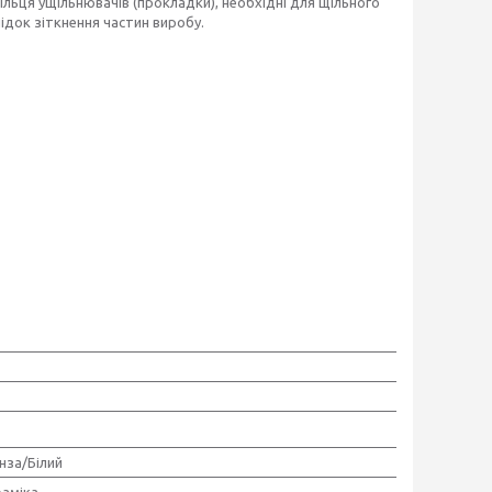
ільця ущільнювачів (прокладки), необхідні для щільного
док зіткнення частин виробу.
нза/Білий
аміка