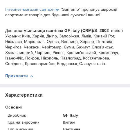
Інтернет-магазин сантехніки
"Sanremo" пропонує широкий
асортимент товарів для будь-якої сучасної ванної.
Доставка
мыльница настінна GF Italy (CRM)/S- 2802
в місті
України: Київ, Харків, Дніпр, Запоріжжя, Львів, Кривий Рог,
Ніколаєв, Маріополь, Одеса, Венниця, Херсон, Полтава,
Чернігов, Черкаси, Черітомир, Суми, Бахмут, Слов'янськ,
Хмельницький, Чорниці, Рівно-, Кропив'янський, Кременчуг,
Івано-Фіс, Покров, Нікополь, Павлоград, Костянтинова,
Селідово, Красноармейск, Бердянськ, Славутіч та ін.
Приховати
Характеристики
Основні
Виробник
GF Italy
Країна виробник
Китай
Тип мильниці
Настінна