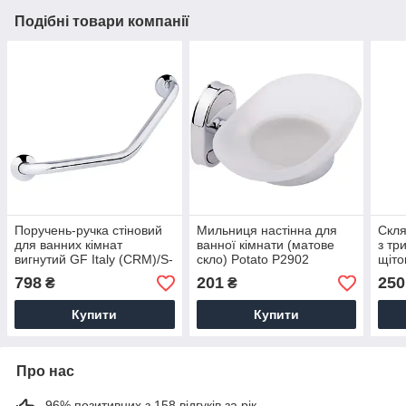
Подібні товари компанії
Поручень-ручка стіновий
Мильниця настінна для
Скля
для ванних кімнат
ванної кімнати (матове
з тр
вигнутий GF Italy (CRM)/S-
скло) Potato P2902
щіто
3517 хром поруч для
280
798
201
250
₴
₴
ванної кутової
Купити
Купити
Про нас
96% позитивних з 158 відгуків за рік