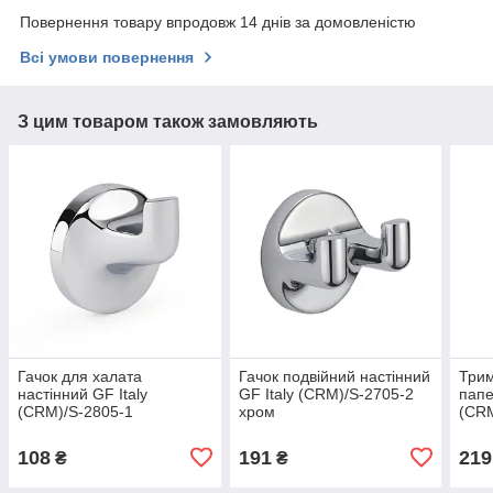
Повернення товару впродовж 14 днів за домовленістю
Всі умови повернення
З цим товаром також замовляють
Гачок для халата
Гачок подвійний настінний
Трим
настінний GF Italy
GF Italy (CRM)/S-2705-2
папе
(CRM)/S-2805-1
хром
(CRM
108
191
219
₴
₴