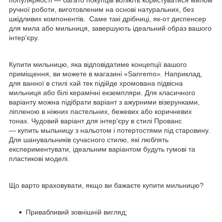
ручної роботи, виготовленим на основі натуральних, без
шкідливих компонентів. Саме такі дрібниці, як-от диспенсер
для мила або мильниця, завершують ідеальний образ вашого
інтер'єру.
Купити мильницю, яка відповідатиме концепції вашого
приміщення, ви можете в магазині «Sanremo». Наприклад,
для ванної в стилі хай тек підійде хромована підвісна
мильниця або білі керамічні екземпляри. Для класичного
варіанту можна підібрати варіант з ажурними візерунками,
ліпленою в ніжних пастельних, бежевих або коричневих
тонах. Чудовий варіант для інтер'єру в стилі Прованс
— купить мыльницу з нальотом і потертостями під старовину.
Для шанувальників сучасного стилю, які люблять
експериментувати, ідеальним варіантом будуть гумові та
пластикові моделі.
Що варто враховувати, якщо ви бажаєте купити мильницю?
Привабливий зовнішній вигляд;