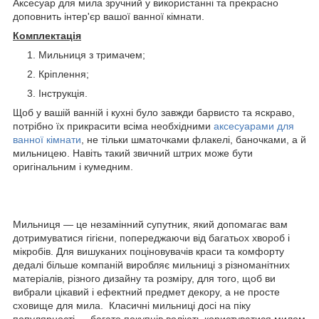
Аксесуар для мила зручний у використанні та прекрасно
доповнить інтер'єр вашої ванної кімнати.
Комплектація
Мильниця з тримачем;
Кріплення;
Інструкція.
Щоб у вашій ванній і кухні було завжди барвисто та яскраво,
потрібно їх прикрасити всіма необхідними
аксесуарами для
ванної кімнати
, не тільки шматочками флакелі, баночками, а й
мильницею. Навіть такий звичний штрих може бути
оригінальним і кумедним.
Мильниця — це незамінний супутник, який допомагає вам
дотримуватися гігієни, попереджаючи від багатьох хвороб і
мікробів. Для вишуканих поціновувачів краси та комфорту
дедалі більше компаній виробляє мильниці з різноманітних
матеріалів, різного дизайну та розміру, для того, щоб ви
вибрали цікавий і ефектний предмет декору, а не просте
сховище для мила. Класичні мильниці досі на піку
популярності — багато покупців воліють користуватися милом