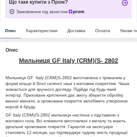
Що таке купити з Пром?
Замовлення під захистом
Опис
Характеристики
Доставка
Оплата
Умови п
Опис
Мильниця GF Italy (CRM)/S- 2802
Мильниця GF Italy (CRM)S-2802 виготовлена з тримачем у
формі кільця й білої скляної чаші з матовим покриттям. Чаша
знімається для зручного догляду. Підійде під будь-який
інтер'єр. Приховане кріплення дає змогу зберегти обробку
ванної кімнати, а хромоване покриття запобіжить утворенню
корозії й бруду.
GF Italy (CRM)/S-2802 мильниця настінна з підставкою з
матового скла. Всі елементи виготовлені з металу та мають
ідеальне хромоване покриття. Гарантія на аксесуари
становить 12 місяців, що підтверджує чудову якість продукції.