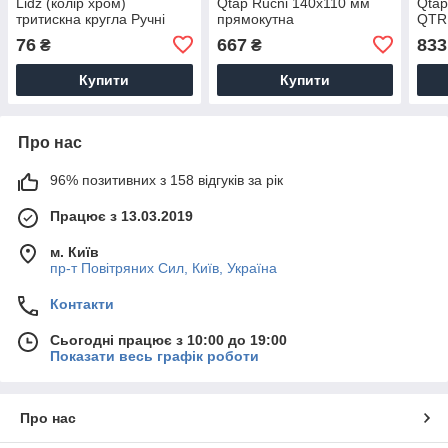
Lidz (колір хром)
Qtap Rucni 140x110 мм
Qtap
тритискна кругла Ручні
прямокутна
QTR
лійки для душу
QTRUC125CRM45954
Chr
76
667
833
₴
₴
Chrome
Купити
Купити
Про нас
96% позитивних з 158 відгуків за рік
Працює з 13.03.2019
м. Київ
пр-т Повiтряних Сил, Київ, Україна
Контакти
Сьогодні працює з 10:00 до 19:00
Показати весь графік роботи
Про нас