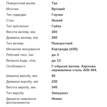
Поворотний вилив
Так
Монтаж
Врізний
Тип підводки
Гнучка
Стан
Новий
Тип кріплення
Гайка
Висота виливу, мм
265
Довжина виливу, мм
200
Тип виливу
Поворотний
Механізм змішування
Картридж (d35)
Робочий тиск, bar
до 3
Витрата води, л/хв
до 13
Особливості
Г-образні вилив. Харчова
нержавіюча сталь AISI 304.
Ширина виробу, мм
50
Довжина виробу, мм
230
Висота виробу, мм
345
Тип виробу
Змішувач
Джерело живлення
Немає
фотоелемента