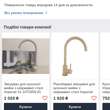
Повернення товару впродовж 14 днів за домовленістю
Всі умови повернення
Подібні товари компанії
Змішувач для кухонної
Різнобарвні змішувачі для
Кухо
мийки з неіржавкої сталі
кухонної мийки з
Impe
Imperial 31-107GRA-01
неіржавкої сталі Imperial
неір
сірий
31-107MAR-01 пісочний
1 020
1 620
752
₴
₴
Купити
Купити