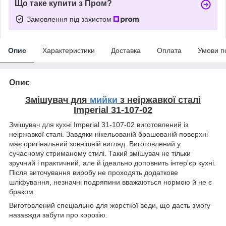
Що таке купити з Пром?
Замовлення під захистом
Опис
Характеристики
Доставка
Оплата
Умови п
Опис
Змішувач для
мийки
з неіржавкої сталі
Imperial 31-107-02
Змішувач для кухні Imperial 31-107-02 виготовлений із
неіржавкої сталі. Завдяки нікельованій брашованій поверхні
має оригінальний зовнішній вигляд. Виготовлений у
сучасному стриманому стилі. Такий змішувач не тільки
зручний і практичний, але й ідеально доповнить інтер'єр кухні.
Після виточування виробу не проходять додаткове
шліфування, незначні подряпини вважаються нормою й не є
браком.
Виготовлений спеціально для жорсткої води, що дасть змогу
назавжди забути про корозію.