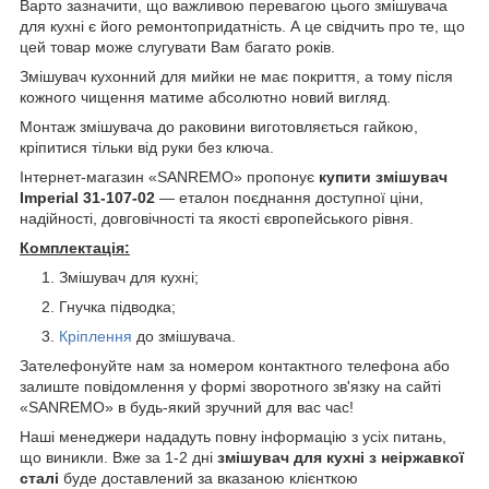
Варто зазначити, що важливою перевагою цього змішувача
для кухні є його ремонтопридатність. А це свідчить про те, що
цей товар може слугувати Вам багато років.
Змішувач кухонний для мийки не має покриття, а тому після
кожного чищення матиме абсолютно новий вигляд.
Монтаж змішувача до раковини виготовляється гайкою,
кріпитися тільки від руки без ключа.
Інтернет-магазин «SANREMO» пропонує
купити змішувач
Imperial 31-107-02
— еталон поєднання доступної ціни,
надійності, довговічності та якості європейського рівня.
Комплектація:
Змішувач для кухні;
Гнучка підводка;
Кріплення
до змішувача.
Зателефонуйте нам за номером контактного телефона або
залиште повідомлення у формі зворотного зв'язку на сайті
«SANREMO» в будь-який зручний для вас час!
Наші менеджери нададуть повну інформацію з усіх питань,
що виникли. Вже за 1-2 дні
змішувач
для кухні з неіржавкої
сталі
буде доставлений за вказаною клієнткою