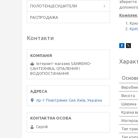
зберегти 
ПОЛОТЕНЦЕСУШИТЕЛИ
допомогою
Комплект
РАСПРОДАЖА
Крю
Крі
Контакти
Харак
Інтернет-магазин SANREMO-
САНТЕХНІКА, ОПАЛЕННЯ І
ВОДОПОСТАЧАННЯ.
Основ
Виробни
Висота
пр-т Повiтряних Сил, Київ, Україна
Ширина
Країна 
Матеріа
Сергiй
Тип три
Тип кріп