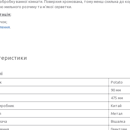
обробку ванної кімнати. Поверхня хромована, тому менш схильна до кор
 мильного розчину та м'якої серветки.
ація:
чок;
плення
.
теристики
ні
к
Potato
90 мм
475 мм
виробник
Китай
л
Метал
мача
Вішалка
лення
Гвинтове