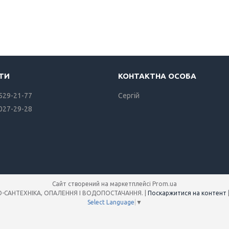
 529-21-77
Сергiй
 027-29-28
Сайт створений на маркетплейсі
Prom.ua
Інтернет-магазин SANREMO-САНТЕХНІКА, ОПАЛЕННЯ І ВОДОПОСТАЧАННЯ. |
Поскаржитися на контент
Select Language
▼