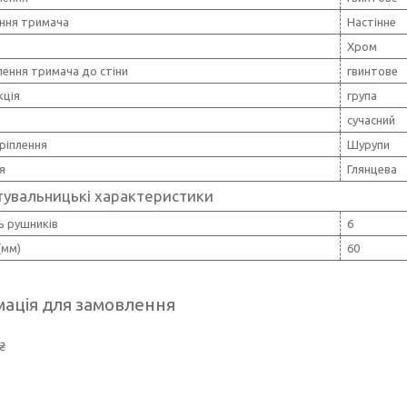
ння тримача
Настінне
Хром
лення тримача до стіни
гвинтове
кція
група
сучасний
ріплення
Шурупи
я
Глянцева
тувальницькі характеристики
ь рушників
6
(мм)
60
ація для замовлення
₴