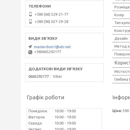
Розміще
+380 (66) 529-21-77
Колір
+380 (96) 027-29-28
Тип кріп
Констру
Дизайн
Метод к
masterdom1@ukr.net
+380665292177
Поверхн
Корис
Місткіст
0665292177
Viber
Глибина 
Графік роботи
Інформ
Ціна:
590 
Понеділок
10:00
19:00
Вівторок
10:00
19:00
Середа
10:00
19:00
Четвер
10:00
19:00