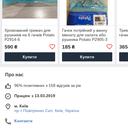
Хромований тримач для
Гачок потрійний у ванну
Трим
рушників на 6 гачків Potato
кімнату для халата або
гачк
P2914-6
рушника Potato P2905-3
хром
590
185
365
₴
₴
Купити
Купити
Про нас
96% позитивних з 158 відгуків за рік
Працює з 13.03.2019
м. Київ
пр-т Повiтряних Сил, Київ, Україна
Контакти