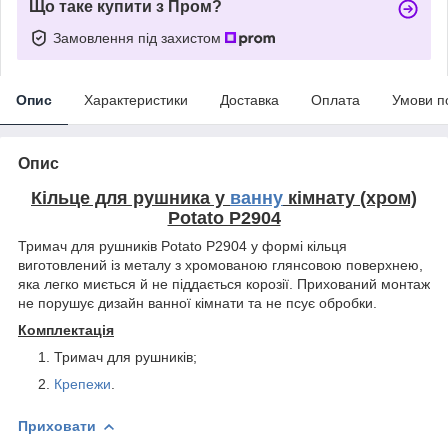
Що таке купити з Пром?
Замовлення під захистом
Опис
Характеристики
Доставка
Оплата
Умови п
Опис
Кільце для рушника у
ванну
кімнату (хром)
Potato P2904
Тримач для рушників Potato P2904 у формі кільця
виготовлений із металу з хромованою глянсовою поверхнею,
яка легко миється й не піддається корозії. Прихований монтаж
не порушує дизайн ванної кімнати та не псує обробки.
Комплектація
Тримач для рушників;
Крепежи
.
Приховати