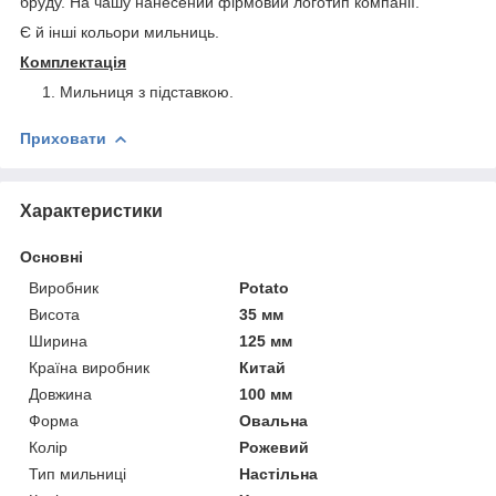
бруду. На чашу нанесений фірмовий логотип компанії.
Є й інші кольори мильниць.
Комплектація
Мильниця з підставкою.
Приховати
Характеристики
Основні
Виробник
Potato
Висота
35 мм
Ширина
125 мм
Країна виробник
Китай
Довжина
100 мм
Форма
Овальна
Колір
Рожевий
Тип мильниці
Настільна