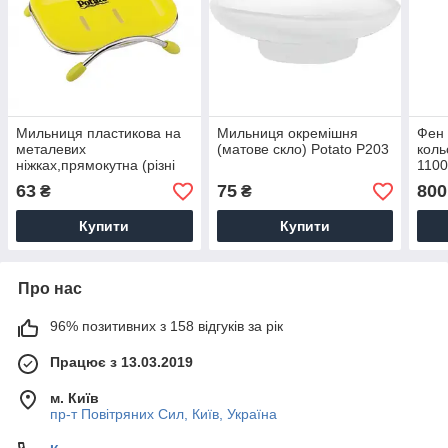
Мильниця пластикова на
Мильниця окремішня
Фен 
металевих
(матове скло) Potato P203
коль
ніжках,прямокутна (різні
1100
кольори) Potato P201
басе
63
75
800
₴
₴
Фени
готе
Купити
Купити
Про нас
96% позитивних з 158 відгуків за рік
Працює з 13.03.2019
м. Київ
пр-т Повiтряних Сил, Київ, Україна