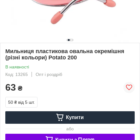
Мильниця пластикова овальна окремішня
(різні кольори) Potato 200
В наявності
Код: 13265
Опт і роздріб
63
₴
50 ₴
від 5 шт.
Купити
або
Купити з