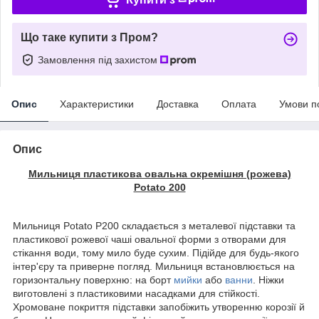
Що таке купити з Пром?
Замовлення під захистом
Опис
Характеристики
Доставка
Оплата
Умови п
Опис
Мильниця пластикова овальна окремішня (рожева)
Potato 200
Мильниця Potato P200 складається з металевої підставки та
пластикової рожевої чаші овальної форми з отворами для
стікання води, тому мило буде сухим. Підійде для будь-якого
інтер'єру та приверне погляд. Мильниця встановлюється на
горизонтальну поверхню: на борт
мийки
або
ванни
. Ніжки
виготовлені з пластиковими насадками для стійкості.
Хромоване покриття підставки запобіжить утворенню корозії й