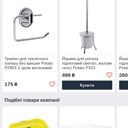
Тримач для туалетного
Йоржик для унітаза
Йорж
паперу без кришки Potato
підлоговий (метал, матове
підл
P2903-2 хром металевий
скло) Potato P323.
Pota
Туалетні йоржики
щітк
499
260
₴
175
₴
Купити
Подібні товари компанії