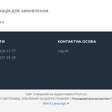
ація для замовлення
4 ₴
 529-21-77
Сергiй
 027-29-28
Сайт створений на маркетплейсі
Prom.ua
Інтернет-магазин SANREMO-САНТЕХНІКА, ОПАЛЕННЯ І ВОДОПОСТАЧАННЯ. |
Поскаржитися на контент
Select Language
▼