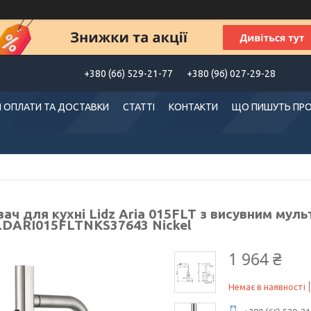
+380 (66) 529-21-77
+380 (96) 027-29-28
 ОПЛАТИ ТА ДОСТАВКИ
СТАТТІ
КОНТАКТИ
ЩО ПИШУТЬ ПРО
вач для кухні Lidz Aria 015FLT з висувним му
 LDARI015FLTNKS37643 Nickel
1 964 ₴
Немає в наявності