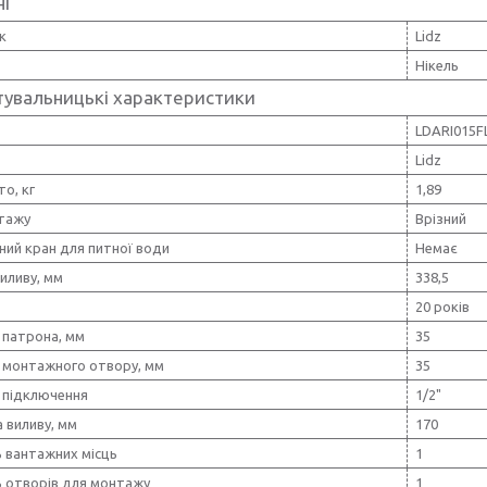
ні
к
Lidz
Нікель
тувальницькі характеристики
LDARI015F
Lidz
то, кг
1,89
тажу
Врізний
ний кран для питної води
Немає
иливу, мм
338,5
20 років
 патрона, мм
35
 монтажного отвору, мм
35
 підключення
1/2"
 виливу, мм
170
ь вантажних місць
1
ь отворів для монтажу
1