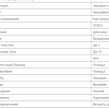
тація
Змішувач, 
л
Нержавіюч
м змішування
Картридж
015FLT
ення
Для кухні
я
Брашірова
тиск, bar
До 3
води, л/хв
До 13
Aria
еєстрації бренду
Польща
виробник
Польща
обу
Змішувач
ву
Висувний
ведення
Гнучкий
вління
Одноважі
підключення
Входять до