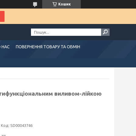
Кошик
 НАС
ПОВЕРНЕННЯ ТОВАРУ ТА ОБМІН
льтифункціональним виливом-лійкою
Код:
SD00043746