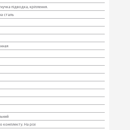
гнучка підводка, кріплення.
а сталь
нная
льний
 комплекту. На різі