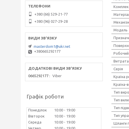
Комплек
+380 (66) 529-21-77
Матеріа
+380 (96) 027-29-28
Механіз
Мoдель
Признач
Поверхн
masterdom1@ukr.net
+380665292177
Робочий 
Витрата 
Серія
0665292177
Viber
Країна р
Країна-
Тип вир
Графік роботи
Тип вили
Тип під
Понеділок
10:00
19:00
Тип упра
Вівторок
10:00
19:00
Середа
10:00
19:00
Шланги 
Четвер
10:00
19:00