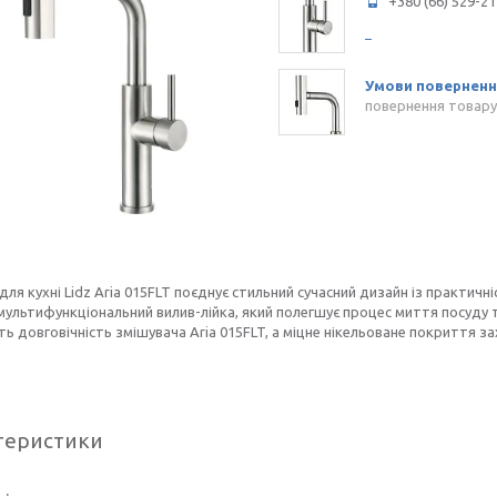
+380 (66) 529-21
повернення товару
для кухні Lidz Aria 015FLT поєднує стильний сучасний дизайн із практич
мультифункціональний вилив-лійка, який полегшує процес миття посуду 
ь довговічність змішувача Aria 015FLT, а міцне нікельоване покриття з
теристики