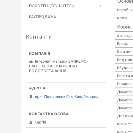
Основ
ПОЛОТЕНЦЕСУШИТЕЛИ
Виробни
РАСПРОДАЖА
Колір
Корис
Контакти
Артикул
Бренд
Вага нет
Вид мон
Інтернет-магазин SANREMO-
САНТЕХНІКА, ОПАЛЕННЯ І
Вбудова
ВОДОПОСТАЧАННЯ.
Висота в
Гарантія
Діаметр
пр-т Повiтряних Сил, Київ, Україна
Діаметр
Діаметр
Довжина
Сергiй
Кількіст
Кількіст