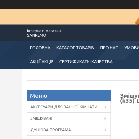
Інтернет-магазин
SANREMO
ГОЛОВНА
КАТАЛОГ ТОВАРІВ
ПРО НАС
УМОВИ
АКЦІЇ!АКЦІЇ!
СЕРТИФИКАТЫ КАЧЕСТВА
Змішу
(k35)
АКСЕСУАРИ ДЛЯ ВАННОЇ КІМНАТИ
ЗМІШУВАЧІ
ДУШОВА ПРОГРАМА