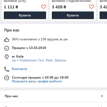
виливом (k35)
виливом з підключенням
вили
LDARI015F31WNK36981
для питної води (k35)
для 
1 111
3 426
3 4
₴
₴
White / Nickel
LDARI020F3BNK37647
LDA
Black / Nickel
Grey
Купити
Купити
Про нас
96% позитивних з 158 відгуків за рік
Працює з 13.03.2019
м. Київ
пр-т Повiтряних Сил, Київ, Україна
Контакти
Сьогодні працює з 10:00 до 19:00
Показати весь графік роботи
Про нас