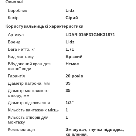
Основні
Виробник
Lidz
Колір
Сірий
Користувальницькі характеристики
Артикул
LDARI015F31GNK31871
Бренд
Lidz
Вага нетто, кг
1,71
Вид монтажу
Врізний
Вбудований кран для
Немає
питної води
Гарантія
20 років
Діаметр патрона, мм
35
Діаметр монтажного
35
отвору, мм
Діаметр підключення
1/2"
Кількість вантажних місць
1
Кількість отворів для
1
монтажу
Комплектація
Змішувач, гнучка підводка,
кріплення.