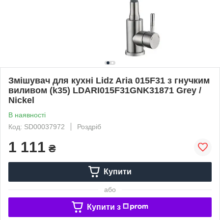
Змішувач для кухні Lidz Aria 015F31 з гнучким
виливом (k35) LDARI015F31GNK31871 Grey /
Nickel
В наявності
Код: SD00037972
Роздріб
1 111
₴
Купити
або
Купити з