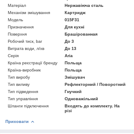
Матеріал
Нержавіюча сталь
Механізм змішування
Картридж
Мoдель
015F31
Призначення
Для кухні
Поверхня
Брашірованная
Робочий тиск, bar
До 3
Витрата води, л/хв
До 13
Серія
Aria
Країна реєстрації бренду
Польща
Країна-виробник
Польща
Тип виробу
Змішувач
Тип виливу
Рефлекторний / Поворотний
Тип підведення
Гнучкий
Тип управління
Одноважільний
Шланги підключення
Входять до комплекту. На
різі
Приховати