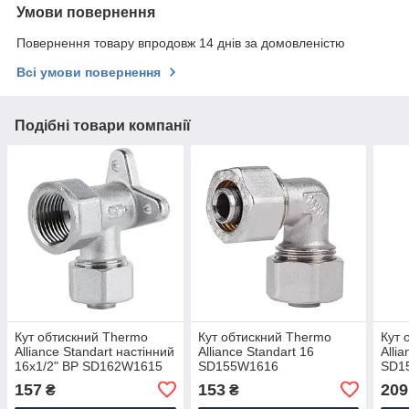
Умови повернення
Повернення товару впродовж 14 днів за домовленістю
Всі умови повернення
Подібні товари компанії
Кут обтискний Thermo
Кут обтискний Thermo
Кут 
Alliance Standart настінний
Alliance Standart 16
Alli
16х1/2" ВР SD162W1615
SD155W1616
SD1
157
153
209
₴
₴