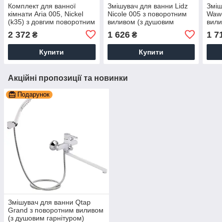
Комплект для ванної
Змішувач для ванни Lidz
Зміш
кімнати Aria 005, Nickel
Nicole 005 з поворотним
Wawe
(k35) з довгим поворотним
виливом (з душовим
вили
виливом та душовим
гарнітуром) (k35)
гарн
2 372
1 626
1 7
₴
₴
гарнітуром +Змішувач для
LDNIC005BLA45183 Black
LDW
раковини
Chr
Купити
Купити
Акційні пропозиції та новинки
Подарунок
Змішувач для ванни Qtap
Grand з поворотним виливом
(з душовим гарнітуром)