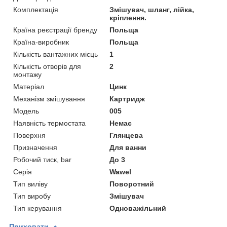
Комплектація
Змішувач, шланг, лійка,
кріплення.
Країна реєстрації бренду
Польща
Країна-виробник
Польща
Кількість вантажних місць
1
Кількість отворів для
2
монтажу
Матеріал
Цинк
Механізм змішування
Картридж
Мoдель
005
Наявність термостата
Немає
Поверхня
Глянцева
Призначення
Для ванни
Робочий тиск, bar
До 3
Серія
Wawel
Тип виліву
Поворотний
Тип виробу
Змішувач
Тип керування
Одноважільний
Приховати