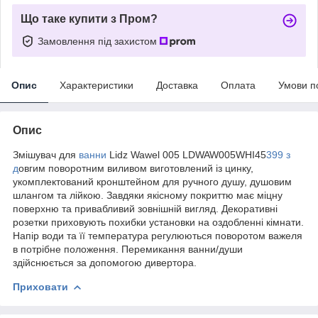
Що таке купити з Пром?
Замовлення під захистом
Опис
Характеристики
Доставка
Оплата
Умови п
Опис
Змішувач для
ванни
Lidz Wawel 005 LDWAW005WHI45
399 з
д
овгим поворотним виливом виготовлений із цинку,
укомплектований кронштейном для ручного душу, душовим
шлангом та лійкою. Завдяки якісному покриттю має міцну
поверхню та привабливий зовнішній вигляд. Декоративні
розетки приховують похибки установки на оздобленні кімнати.
Напір води та її температура регулюються поворотом важеля
в потрібне положення. Перемикання ванни/души
здійснюється за допомогою дивертора.
Приховати