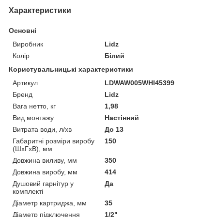
Характеристики
Основні
Виробник
Lidz
Колір
Білий
Користувальницькі характеристики
Артикул
LDWAW005WHI45399
Бренд
Lidz
Вага нетто, кг
1,98
Вид монтажу
Настінний
Витрата води, л/хв
До 13
Габаритні розміри виробу
150
(ШхГхВ), мм
Довжина виливу, мм
350
Довжина виробу, мм
414
Душовий гарнітур у
Да
комплекті
Діаметр картриджа, мм
35
Діаметр підключення
1/2"