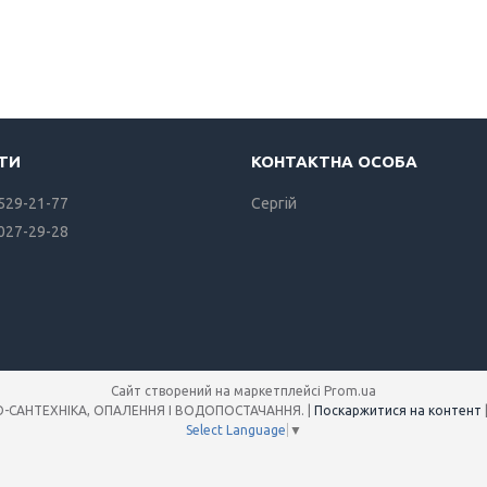
 529-21-77
Сергiй
 027-29-28
Сайт створений на маркетплейсі
Prom.ua
Інтернет-магазин SANREMO-САНТЕХНІКА, ОПАЛЕННЯ І ВОДОПОСТАЧАННЯ. |
Поскаржитися на контент
Select Language
▼