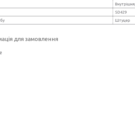
Внутрішня
SD429
обу
Штуцер
ація для замовлення
₴