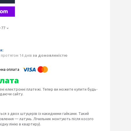
-77
 протягом 14 днів
за домовленістю
ені електронні платежі. Тепер ви можете купити будь-
идаючи сайту.
ться з двох штуцерів із накидними гайками. Такий
овлення — латунь. Лічильник монтують після косого
дну лінію в квартиру).