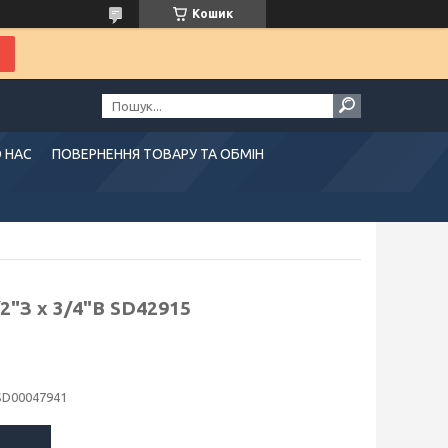
Кошик
 НАС
ПОВЕРНЕННЯ ТОВАРУ ТА ОБМІН
/2"З х 3/4"В SD42915
SD00047941