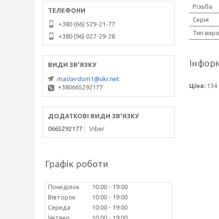
Різьба
Серія
+380 (66) 529-21-77
Тип вир
+380 (96) 027-29-28
Інформ
masterdom1@ukr.net
Ціна:
134 
+380665292177
0665292177
Viber
Графік роботи
Понеділок
10:00
19:00
Вівторок
10:00
19:00
Середа
10:00
19:00
Четвер
10:00
19:00