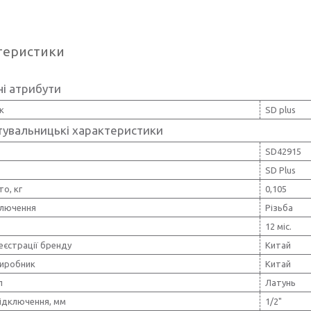
теристики
і атрибути
к
SD plus
тувальницькі характеристики
SD42915
SD Plus
то, кг
0,105
ключення
Різьба
12 міс.
еєстрації бренду
Китай
виробник
Китай
л
Латунь
підключення, мм
1/2"