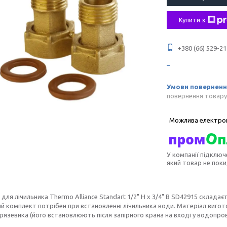
Купити з
+380 (66) 529-21
повернення товару
У компанії підключ
який товар не пок
для лічильника Thermo Alliance Standart 1/2" Н х 3/4" В SD42915 складає
 комплект потрібен при встановленні лічильника води. Матеріал вигот
рязевика (його встановлюють після запірного крана на вході у водопрові