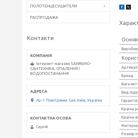
ПОЛОТЕНЦЕСУШИТЕЛИ
РАСПРОДАЖА
Харак
Контакти
Основн
Виробни
Корис
Інтернет-магазин SANREMO-
Артикул
САНТЕХНІКА, ОПАЛЕННЯ І
ВОДОПОСТАЧАННЯ.
Бренд
Вага нет
Вид під
пр-т Повiтряних Сил, Київ, Україна
Гарантія
Країна р
Країна-
Матеріа
Сергiй
Розмір 