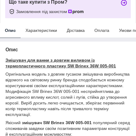
Що таке купити з Пром?
Замовлення під захистом
Опис
Характеристики
Доставка
Оплата
Умови п
Опис
Змішувач для ванни з довгим виливом із
термопластичного пластику SW Brinex 36W 005-001
Оригінальна модель з довгим гусаком змішувача виробництва
відомого на світовому ринку бренда сподобається кожному
користувачеві своїми експлуатаційними характеристиками.
Модифікація SW Brinex 36W 005-001 несприйнятлива до
агресивного впливу кислот, солей і лугів, стійка до утворення
корозії. Виріб досить легко очищається, зберігає первинний
колір термопластику навіть після тривалого терміну
експлуатації.
Якісний
змішувач SW Brinex 36W 005-001
популярний серед
споживачів завдяки своїм позитивним параметрам конструкції
й експлуатаційним можливостям: