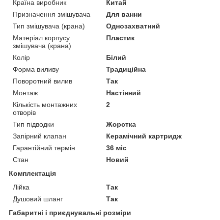
Країна виробник
Китай
Призначення змішувача
Для ванни
Тип змішувача (крана)
Однозахватний
Матеріал корпусу
Пластик
змішувача (крана)
Колір
Білий
Форма виливу
Традиційна
Поворотний вилив
Так
Монтаж
Настінний
Кількість монтажних
2
отворів
Тип підводки
Жорстка
Запірний клапан
Керамічний картридж
Гарантійний термін
36 міс
Стан
Новий
Комплектація
Лійка
Так
Душовий шланг
Так
Габаритні і приєднувальні розміри