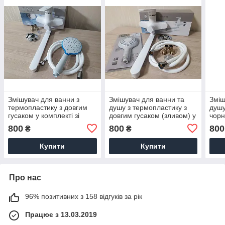
Змішувач для ванни з
Змішувач для ванни та
Зміш
термопластику з довгим
душу з термопластику з
душу
гусаком у комплекті зі
довгим гусаком (зливом) у
чорн
шлангом і лійкою Brinex
комплекті Brinex 35W005-
вили
800
800
800
₴
₴
35W005-010 білий
009 білий
35В0
Купити
Купити
Про нас
96% позитивних з 158 відгуків за рік
Працює з 13.03.2019