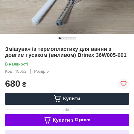
Змішувач із термопластику для ванни з
довгим гусаком (виливом) Brinex 36W005-001
В наявності
Код: 45652
Роздріб
680
₴
Купити
або
Купити з