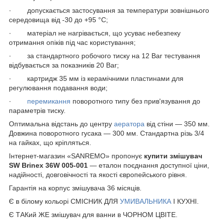
· допускається застосування за температури зовнішнього
середовища від -30 до +95 °C;
· матеріал не нагрівається, що усуває небезпеку
отримання опіків під час користування;
· за стандартного робочого тиску на 12 Bar тестування
відбувається за показників 20 Bar;
· картридж 35 мм із керамічними пластинами для
регулювання подавання води;
·
перемикання
поворотного типу без прив'язування до
параметрів тиску.
Оптимальна відстань до центру
аератора
від стіни — 350 мм.
Довжина поворотного гусака — 300 мм. Стандартна різь 3/4
на гайках, що кріпляться.
Інтернет-магазин «SANREMO» пропонує
купити змішувач
SW Brinex 36W 005-001
— еталон поєднання доступної ціни,
надійності, довговічності та якості європейського рівня.
Гарантія на корпус змішувача 36 місяців.
Є в білому кольорі СМІСНИК ДЛЯ
УМИВАЛЬНИКА
І КУХНІ.
Є ТАКий ЖЕ змішувач для ванни в ЧОРНОМ ЦВІТЕ.