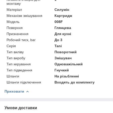
монтажу
Матеріал
Силумін
Механізм змішування
Картридж
Мoдель
008F
Поверхня
Глянцева
Призначення
Для кухні
Робочий тиск, bar
До 3
Серія
Tani
Тип виліву
Поворотний
Тип виробу
Змішувач
Тип керування
Одноважільний
Тип підведення
Гнучкий
Шланги
На різьбленні
Шланги підключення
Входять до комплекту
Приховати
Умови доставки