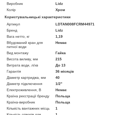
Виробник
Lidz
Колір
Хром
Користувальницькі характеристики
Артикул
LDTAN008FCRM44971
Бренд
Lidz
Вага нетто, кг
1,19
Вбудований кран для
Немає
питної води
Вид монтажу
Гайка
Висота виливу, мм
215
Витрата води, л/хв
До 13
Гарантія
36 місяців
Діаметр картриджа, мм
40
Діаметр підключення
1/2"
Електроживлення, В
Немає
Країна реєстрації бренду
Польща
Країна-виробник
Польща
Кількість вантажних місць
1
Кількість отворів для
1