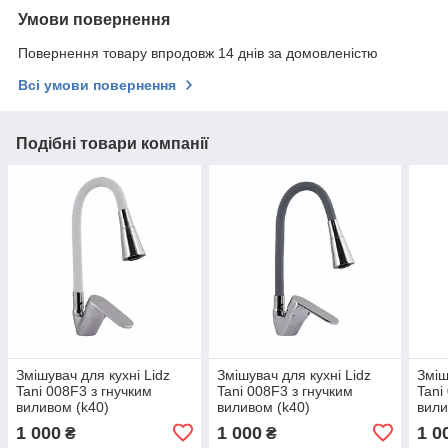
Умови повернення
Повернення товару впродовж 14 днів за домовленістю
Всі умови повернення
Подібні товари компанії
Змішувач для кухні Lidz
Змішувач для кухні Lidz
Зміш
Tani 008F3 з гнучким
Tani 008F3 з гнучким
Tani
виливом (k40)
виливом (k40)
вили
LDTAN008F3WCR37037
LDTAN008F3GCR39507
LDT
1 000
1 000
1 0
₴
₴
Chrome/White
Chrome/Grey
Chro