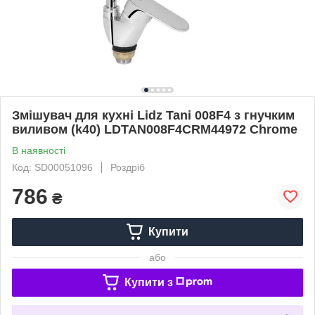
Змішувач для кухні Lidz Tani 008F4 з гнучким
виливом (k40) LDTAN008F4CRM44972 Chrome
В наявності
Код: SD00051096
Роздріб
786
₴
Купити
або
Купити з