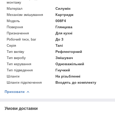
монтажу
Матеріал
Силумін
Механізм змішування
Картридж
Мoдель
008F4
Поверхня
Глянцева
Призначення
Для кухні
Робочий тиск, bar
До 3
Серія
Tani
Тип виліву
Рефлекторний
Тип виробу
Змішувач
Тип керування
Одноважільний
Тип підведення
Гнучкий
Шланги
На різьбленні
Шланги підключення
Входять до комплекту
Приховати
Умови доставки