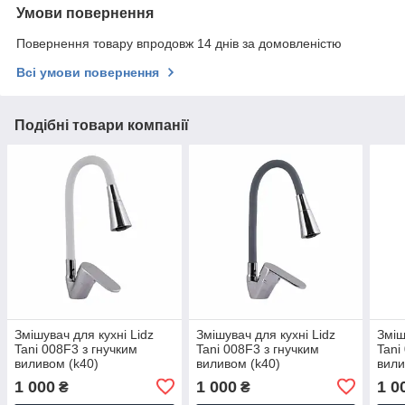
Умови повернення
Повернення товару впродовж 14 днів за домовленістю
Всі умови повернення
Подібні товари компанії
Змішувач для кухні Lidz
Змішувач для кухні Lidz
Зміш
Tani 008F3 з гнучким
Tani 008F3 з гнучким
Tani
виливом (k40)
виливом (k40)
вили
LDTAN008F3WCR37037
LDTAN008F3GCR39507
LDT
1 000
1 000
1 0
₴
₴
Chrome/White
Chrome/Grey
Chro