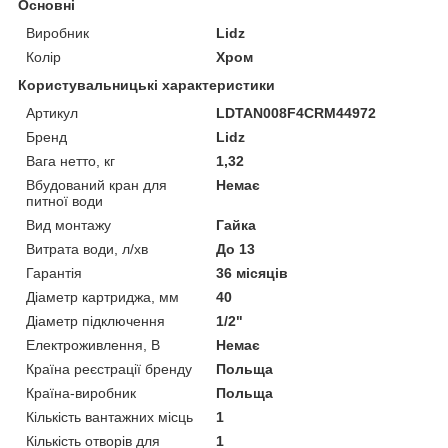
Основні
Виробник
Lidz
Колір
Хром
Користувальницькі характеристики
Артикул
LDTAN008F4CRM44972
Бренд
Lidz
Вага нетто, кг
1,32
Вбудований кран для
Немає
питної води
Вид монтажу
Гайка
Витрата води, л/хв
До 13
Гарантія
36 місяців
Діаметр картриджа, мм
40
Діаметр підключення
1/2"
Електроживлення, В
Немає
Країна реєстрації бренду
Польща
Країна-виробник
Польща
Кількість вантажних місць
1
Кількість отворів для
1