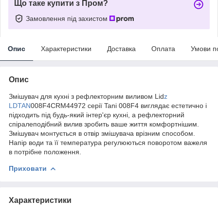
Що таке купити з Пром?
Замовлення під захистом
Опис
Характеристики
Доставка
Оплата
Умови п
Опис
Змішувач для кухні з рефлекторним виливом Lid
z
LDTAN
008F4CRM44972 серії Tani 008F4 виглядає естетично і
підходить під будь-який інтер'єр кухні, а рефлекторний
спіралеподібний вилив зробить ваше життя комфортнішим.
Змішувач монтується в отвір змішувача врізним способом.
Напір води та її температура регулюються поворотом важеля
в потрібне положення.
Приховати
Характеристики