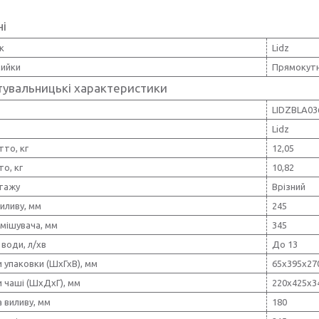
ні
к
Lidz
ийки
Прямокут
тувальницькі характеристики
LIDZBLA03
Lidz
тто, кг
12,05
то, кг
10,82
тажу
Врізний
иливу, мм
245
мішувача, мм
345
води, л/хв
До 13
 упаковки (ШхГхВ), мм
65х395х27
 чаші (ШхДхГ), мм
220х425х3
 виливу, мм
180