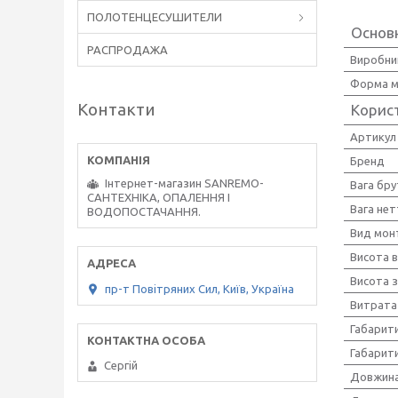
ПОЛОТЕНЦЕСУШИТЕЛИ
Основ
РАСПРОДАЖА
Виробни
Форма м
Контакти
Корис
Артикул
Бренд
Інтернет-магазин SANREMO-
Вага бру
САНТЕХНІКА, ОПАЛЕННЯ І
Вага нет
ВОДОПОСТАЧАННЯ.
Вид мон
Висота в
Висота з
пр-т Повiтряних Сил, Київ, Україна
Витрата 
Габарити
Габарити
Сергiй
Довжина