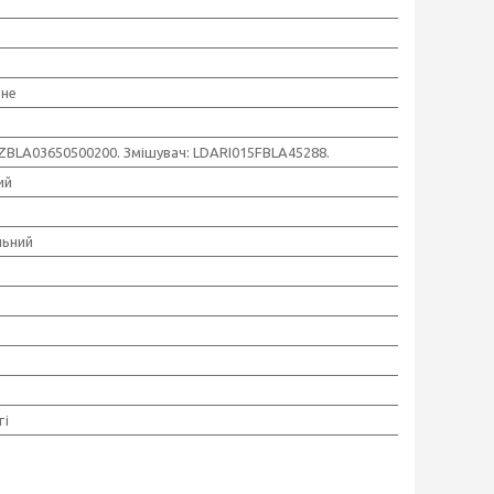
ьне
DZBLA03650500200. Змішувач: LDARI015FBLA45288.
ий
льний
ті