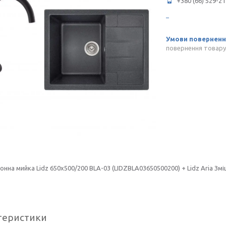
+380 (66) 529-21
повернення товару
хонна мийка Lidz 650x500/200 BLA-03 (LIDZBLA03650500200) + Lidz Aria Змі
теристики