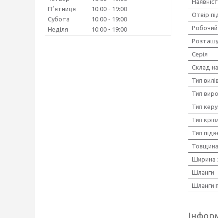
Наявніс
Пʼятниця
10:00
19:00
Отвір пі
Субота
10:00
19:00
Робочий 
Неділя
10:00
19:00
Розташу
Серія
Склад н
Тип вилі
Тип вир
Тип керу
Тип кріп
Тип під
Товщина
Ширина 
Шланги
Шланги 
Інформ