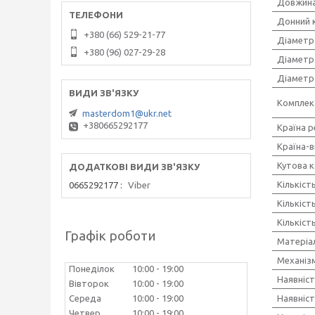
Довжина
Донний 
+380 (66) 529-21-77
Діаметр 
+380 (96) 027-29-28
Діаметр
Діаметр
Комплек
masterdom1@ukr.net
+380665292177
Країна р
Країна-
Кутова к
Кількіст
0665292177
Viber
Кількіст
Кількіст
Графік роботи
Матеріа
Механіз
Понеділок
10:00
19:00
Наявніст
Вівторок
10:00
19:00
Середа
10:00
19:00
Наявніст
Четвер
10:00
19:00