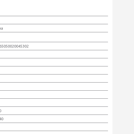
на
65050020045302
0
40