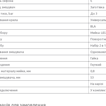
ть сифона
Є
д змішувач
Заготівка
тиск, bar
До 3
вання крила
Універсал
BLA
абору
Мийка: LI
ву
Поворотн
обу
Набір 2 в 1
вання змішувача
Одноважі
лення
Гайка
ведення
Гнучкий
 матеріалу мийки, мм
0,8
змішувача, мм
53
На нарізі
підключення
У комплек
ація для замовлення