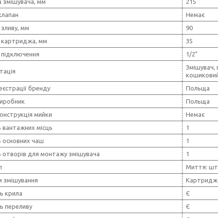
 змішувача, мм
215
клапан
Немає
зливу, мм
90
 картриджа, мм
35
 підключення
1/2"
Змішувач, 
тація
кошиковий 
еєстрації бренду
Польща
виробник
Польща
онструкція мийки
Немає
ь вантажних місць
1
ь основних чаш
1
ь отворів для монтажу змішувача
1
л
Миття: шту
м змішування
Картридж
ь крила
Є
ь переливу
Є