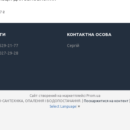
7 ₴
 529-21-77
Сергiй
 027-29-28
Сайт створений на маркетплейсі
Prom.ua
Інтернет-магазин SANREMO-САНТЕХНІКА, ОПАЛЕННЯ І ВОДОПОСТАЧАННЯ. |
Поскаржитися на контент
Select Language
▼