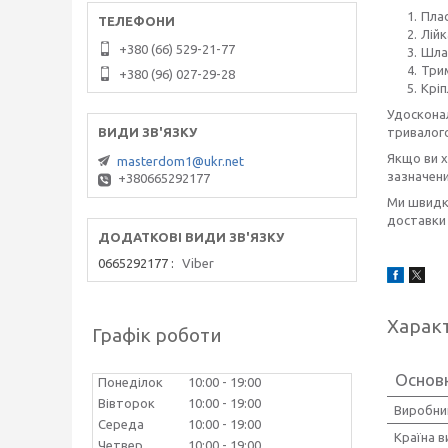
Плас
Лійк
+380 (66) 529-21-77
Шлан
Три
+380 (96) 027-29-28
Кріп
Удосконал
тривалого
Якщо ви 
masterdom1@ukr.net
зазначени
+380665292177
Ми швидко
доставки 
0665292177
Viber
Харак
Графік роботи
Основ
Понеділок
10:00
19:00
Вівторок
10:00
19:00
Виробни
Середа
10:00
19:00
Країна 
Четвер
10:00
19:00