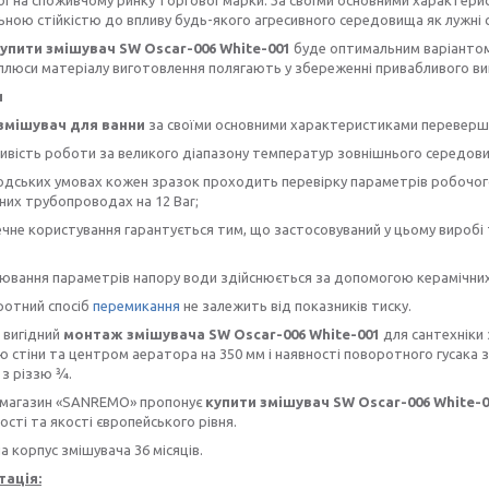
ною стійкістю до впливу будь-якого агресивного середовища як лужні ск
упити змішувач SW Oscar-006 White-001
буде оптимальним варіантом
 плюси матеріалу виготовлення полягають у збереженні привабливого вигл
и
змішувач для ванни
за своїми основними характеристиками перевершу
сть роботи за великого діапазону температур зовнішнього середовища
ських умовах кожен зразок проходить перевірку параметрів робочого ти
их трубопроводах на 12 Bar;
е користування гарантується тим, що застосовуваний у цьому виробі т
вання параметрів напору води здійснюється за допомогою керамічних
отний спосіб
перемикання
не залежить від показників тиску.
 вигідний
монтаж змішувача SW Oscar-006 White-001
для сантехніки
 стіни та центром аератора на 350 мм і наявності поворотного гусака 
з різзю 3⁄4.
-магазин «SANREMO» пропонує
купити змішувач
SW Oscar-006 White-0
ості та якості європейського рівня.
на корпус змішувача 36 місяців.
ація: