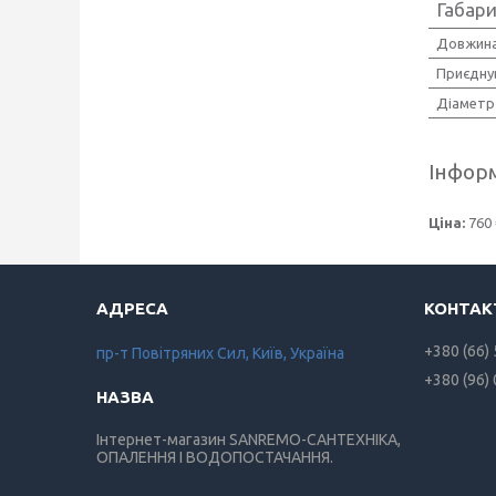
Габари
Довжина
Приєдну
Діаметр
Інформ
Ціна:
760 
+380 (66)
пр-т Повiтряних Сил, Київ, Україна
+380 (96)
Інтернет-магазин SANREMO-САНТЕХНІКА,
ОПАЛЕННЯ І ВОДОПОСТАЧАННЯ.