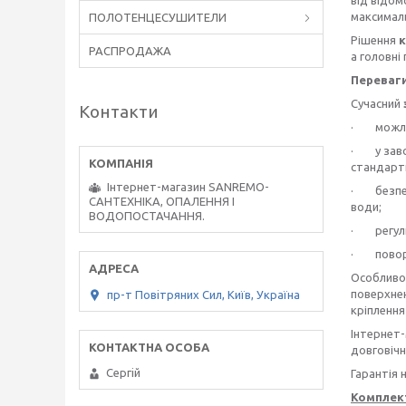
максималь
ПОЛОТЕНЦЕСУШИТЕЛИ
Рішення
к
РАСПРОДАЖА
а головні
Переваг
Сучасний
Контакти
· можливі
· у завод
стандартн
Інтернет-магазин SANREMO-
· безпечн
САНТЕХНІКА, ОПАЛЕННЯ І
води;
ВОДОПОСТАЧАННЯ.
· регулю
· повор
Особливо
поверхнею
пр-т Повiтряних Сил, Київ, Україна
кріплення 
Інтернет
довговічн
Сергiй
Гарантія 
Комплект