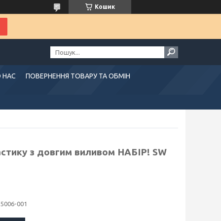
Кошик
 НАС
ПОВЕРНЕННЯ ТОВАРУ ТА ОБМІН
астику з довгим виливом НАБІР! SW
35006-001