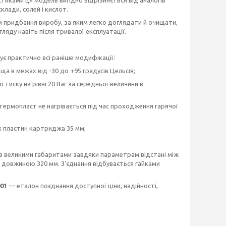
лади, солей і кислот.
 придбання виробу, за яким легко доглядати й очищати,
яду навіть після тривалої експлуатації.
є практично всі раніше модифікації:
 в межах від -30 до +95 градусів Цельсія;
ску на рівні 20 Bar за середньої величини в
ермопласт не нагрівається під час проходження гарячої
 пластин картриджа 35 мм;
 з великими габаритами завдяки параметрам відстані між
з довжиною 320 мм. З'єднання відбувається гайками
01
— еталон поєднання доступної ціни, надійності,