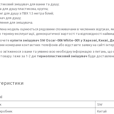
тиковий змішувач для ванни та душу;
а для душу пластикова, кругла;
г для душу з ПВХ 1.5 метра білий;
мач для душу;
лення для змішувача.
ена модель оцінюється рядовими споживачами в численних відгуках, як
 терміну експлуатації, демократичної вартості та відповідності найви
хочете
купити змішувач SW Oscar-006 White-001 у Харкові, Києві, Д
ми номерами контактних телефонів або відставте заявку на сайті інтер
 зв'яжемося з вами та уявимо всю необхідну інформацію з питань, що
товару. І вже за 1-2 дні
термопластиковий змішувач
буде доставлени
теристики
ні
к
SW
виробник
Китай