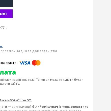
-77
 протягом 14 днів
за домовленістю
ені електронні платежі. Тепер ви можете купити будь-
идаючи сайту.
scar-006 White-001
мнати — оригінальний
білий змішувач із термопластику
тиками ця модель вигідно відрізняється від аналогів