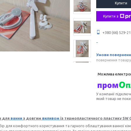
Купити
Купити з
+380 (66) 529-21
повернення товару
У компанії підключ
який товар не пок
ч для
ванни
з довгим
виливом
із термопластичного пластику SW O
бір для комфортного користування та гарного облаштування ванної кі
ої на споживчому ринку торгової марки. За своїми основними характерис