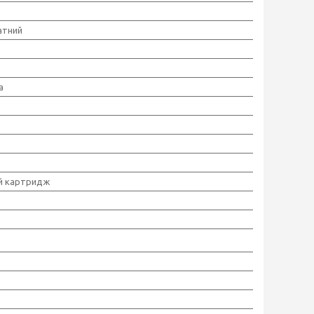
атний
а
й картридж