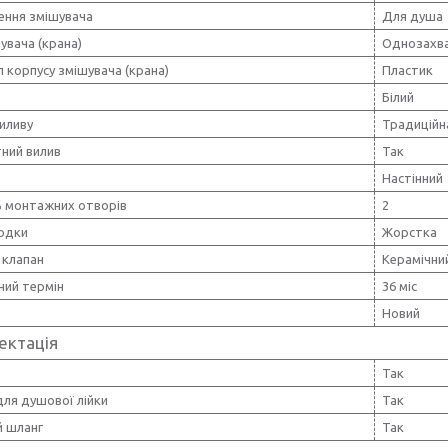
ення змішувача
Для душа
увача (крана)
Однозахв
 корпусу змішувача (крана)
Пластик
Білий
иливу
Традиційн
ний вилив
Так
Настінний
ь монтажних отворів
2
водки
Жорстка
 клапан
Керамічни
ний термін
36 міс
Новий
ектація
Так
ля душової лійки
Так
 шланг
Так