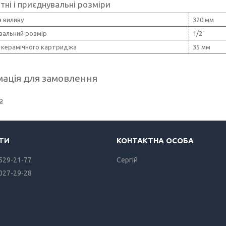
тні і приєднувальні розміри
 виливу
320 мм
вальний розмір
1/2"
 керамічного картриджа
35 мм
ація для замовлення
₴
 529-21-77
Сергiй
 027-29-28