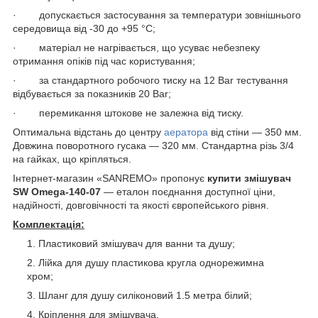
· допускається застосування за температури зовнішнього
середовища від -30 до +95 °C;
· матеріал не нагрівається, що усуває небезпеку
отримання опіків під час користування;
· за стандартного робочого тиску на 12 Bar тестування
відбувається за показників 20 Bar;
· перемикання штокове не залежна від тиску.
Оптимальна відстань до центру
аератора
від стіни — 350 мм.
Довжина поворотного гусака — 320 мм. Стандартна різь 3/4
на гайках, що кріпляться.
Інтернет-магазин «SANREMO» пропонує
купити змішувач
SW Omega-140-07
— еталон поєднання доступної ціни,
надійності, довговічності та якості європейського рівня.
Комплектація:
Пластиковий змішувач для ванни та душу;
Лійка для душу пластикова кругла однорежимна
хром;
Шланг для душу силіконовий 1.5 метра білий;
Кріплення для змішувача.