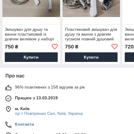
Змішувач для душу та
Пластиковий змішувач для
Зміш
ванни пластиковий із
душу та ванни з довгим
ванн
довгим виливом у наборі
гусаком повний душовий
вили
шланг і лійка Brinex
набір Brinex Omega-140-
лійк
750
750
720
₴
₴
Omega-140-02
13
04 к
Купити
Купити
Про нас
96% позитивних з 158 відгуків за рік
Працює з 13.03.2019
м. Київ
пр-т Повiтряних Сил, Київ, Україна
Контакти