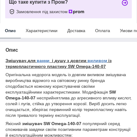
Що таке купити з Пром?
Замовлення під захистом
Опис
Характеристики
Доставка
Оплата
Умови п
Опис
Змішувач для
ванни
і душу з довгим
виливом
із
термопластичного пластику SW Omega-140-07
Оригінальна недорога модель із довгим виливом змішувача
виробництва відомого на світовому ринку бренда
сподобається кожному користувачеві своїми
експлуатаційними характеристиками. Модифікація
SW
Omega-140-07
несприйнятлива до агресивного впливу кислот,
солей і лугів, стійка до утворення корозії. Виріб досить легко
очищається, зберігає первинний колір термопластику навіть
після тривалого терміну експлуатації.
Якісний
змішувач SW Omega-140-07
популярний серед
споживачів завдяки своїм позитивним параметрам конструкції
й експлуатаційним можливостям: