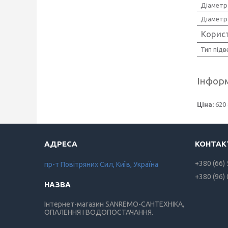
Діаметр
Діаметр
Корис
Тип під
Інформ
Ціна:
620 
+380 (66)
пр-т Повiтряних Сил, Київ, Україна
+380 (96)
Інтернет-магазин SANREMO-САНТЕХНІКА,
ОПАЛЕННЯ І ВОДОПОСТАЧАННЯ.