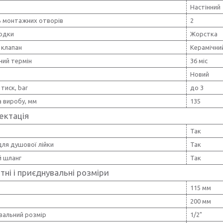
Настінний
ь монтажних отворів
2
водки
Жорстка
 клапан
Керамічни
ний термін
36 міс
Новий
тиск, bar
до 3
 виробу, мм
135
ектація
Так
ля душової лійки
Так
 шланг
Так
тні і приєднувальні розміри
115 мм
200 мм
вальний розмір
1/2"