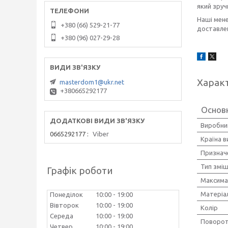
який зруч
Наші мене
+380 (66) 529-21-77
доставле
+380 (96) 027-29-28
Харак
masterdom1@ukr.net
+380665292177
Основ
Виробни
0665292177
Viber
Країна 
Признач
Тип зміш
Графік роботи
Максима
Матеріал
Понеділок
10:00
19:00
Вівторок
10:00
19:00
Колір
Середа
10:00
19:00
Поворот
Четвер
10:00
19:00