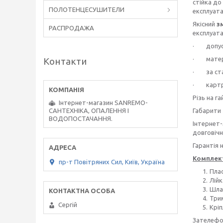
стійка до
ПОЛОТЕНЦЕСУШИТЕЛИ
експлуата
Якісний
з
РАСПРОДАЖА
експлуат
· допуска
· матеріа
Контакти
· за стан
· картри
Різь на г
Інтернет-магазин SANREMO-
Габарити
САНТЕХНІКА, ОПАЛЕННЯ І
ВОДОПОСТАЧАННЯ.
Інтернет
довговічн
Гарантія 
Комплект
пр-т Повiтряних Сил, Київ, Україна
Пла
Лій
Шлан
Три
Сергiй
Кріп
Зателефо