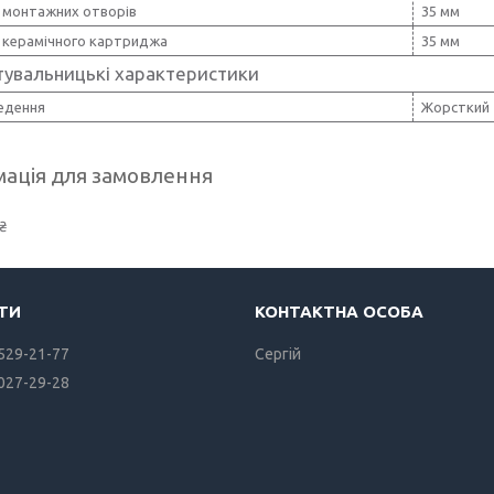
 монтажних отворів
35 мм
 керамічного картриджа
35 мм
тувальницькі характеристики
ведення
Жорсткий
ація для замовлення
₴
 529-21-77
Сергiй
 027-29-28