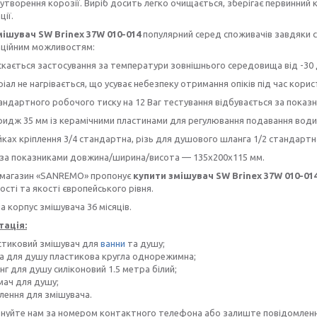
 утворення корозії. Виріб досить легко очищається, зберігає первинний 
ції.
мішувач SW Brinex 37W 010-014
популярний серед споживачів завдяки 
аційним можливостям:
ється застосування за температури зовнішнього середовища від -30 д
л не нагрівається, що усуває небезпеку отримання опіків під час корис
дартного робочого тиску на 12 Bar тестування відбувається за показни
дж 35 мм із керамічними пластинами для регулювання подавання води
айках кріплення 3/4 стандартна, різь для душового шланга 1/2 стандартн
 за показниками довжина/ширина/висота — 135х200х115 мм.
-магазин «SANREMO» пропонує
купити змішувач
SW Brinex 37W 010-01
ості та якості європейського рівня.
на корпус змішувача 36 місяців.
ація:
стиковий змішувач для
ванни
та душу;
ка для душу пластикова кругла однорежимна;
г для душу силіконовий 1.5 метра білий;
мач для душу;
лення для змішувача.
нуйте нам за номером контактного телефона або залиште повідомлення