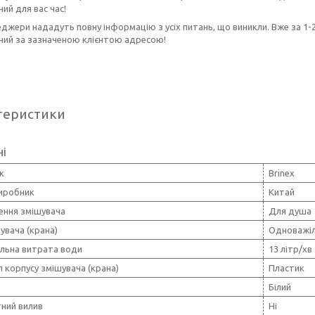
ний для вас час!
джери нададуть повну інформацію з усіх питань, що виникли. Вже за 1-
ний за зазначеною клієнтою адресою!
теристики
ні
к
Brinex
виробник
Китай
ення змішувача
Для душа
увача (крана)
Одноважі
льна витрата води
13 літр/хв
 корпусу змішувача (крана)
Пластик
Білий
ний вилив
Ні