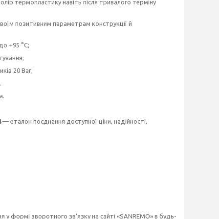
колір термопластику навіть після тривалого терміну
своїм позитивним параметрам конструкції й
о +95 °C;
тування;
ків 20 Bar;
.
а.
4
— еталон поєднання доступної ціни, надійності,
 у формі зворотного зв'язку на сайті «SANREMO» в будь-