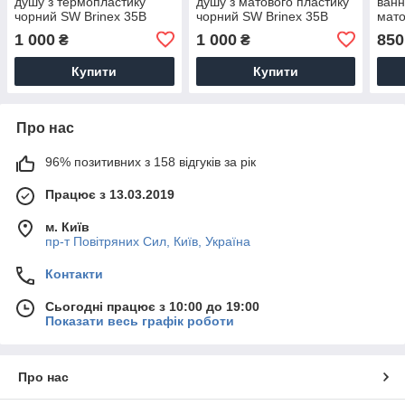
душу з термопластику
душу з матового пластику
ванн
чорний SW Brinex 35B
чорний SW Brinex 35B
мато
006-003 у комплекті зі
006-004 у комплекті зі
Brin
1 000
1 000
850
₴
₴
шлангом і лійкою
шлангом і лійкою
коро
Купити
Купити
Про нас
96% позитивних з 158 відгуків за рік
Працює з 13.03.2019
м. Київ
пр-т Повiтряних Сил, Київ, Україна
Контакти
Сьогодні працює з 10:00 до 19:00
Показати весь графік роботи
Про нас