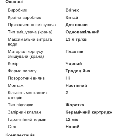
Основні
Виробник
Brinex
Країна виробник
Китай
Призначення змішувача
Для ванни
Тип змішувача (крана)
Одноважільний
Максимальна витрата
13 літр/хв
води
Матеріал корпусу
Пластик
змішувача (крана)
Колір
Чорний
Форма виливу
Традиційна
Поворотний вилив
Ні
Монтаж
Настінний
Кількість монтажних
2
отворів
Тип підводки
Жорстка
Запірний клапан
Керамічний картридж
Гарантійний термін
12 міс
Стан
Новий
Комплектація