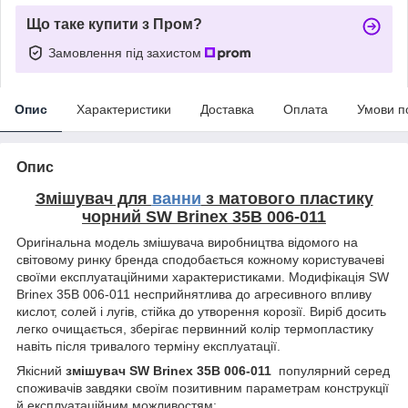
Що таке купити з Пром?
Замовлення під захистом
Опис
Характеристики
Доставка
Оплата
Умови п
Опис
Змішувач для
ванни
з матового пластику
чорний SW Brinex 35B 006-011
Оригінальна модель змішувача виробництва відомого на
світовому ринку бренда сподобається кожному користувачеві
своїми експлуатаційними характеристиками. Модифікація SW
Brinex 35B 006-011 несприйнятлива до агресивного впливу
кислот, солей і лугів, стійка до утворення корозії. Виріб досить
легко очищається, зберігає первинний колір термопластику
навіть після тривалого терміну експлуатації.
Якісний
змішувач SW Brinex 35B 006-011
популярний серед
споживачів завдяки своїм позитивним параметрам конструкції
й експлуатаційним можливостям: