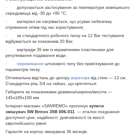
· допускається застосування за температури зовнішнього
середовища від -30 до +95 °C;
· матеріал не нагрівається, що усуває небезпеку
отримання опіків під час користування;
· за стандартного робочого тиску на 12 Bar тестування
відбувається за показників 20 Bar;
· картридж 35 мм із керамічними пластинами для
регулювання подавання води;
·
перемикання
штокового типу без прив'язування до
параметрів тиску.
Оптимальна відстань до центру
аератора
від стіни — 13 см.
Стандартна різь 3/4 на гайках, що кріпляться.
Габарити за показниками довжина/ширина/висота —
145х185х100 мм.
Інтернет-магазин «SANREMO» пропонує
купити
змішувач
SW Brinex 35B 006-011
— еталон поєднання
доступної ціни, надійності, довговічності та якості
європейського рівня.
Гарантія на корпус змішувача 36 місяців.