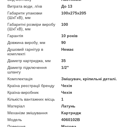
Витрата води, л/хв
До 13
Габарити упаковки
100х275х205
(ШхГхВ), мм
Габаритні розміри виробу
100
(ШхГхВ), мм
Гарантія
10 років
Довжина виробу, мм
90
Душовий гарнітур в
Немає
комплекті
Діаметр картриджа, мм
35
Діаметр підключення
1/2"
шлангу
Комплектація
Змішувач, кріпильні деталі.
Країна реєстрації бренду
Чехія
Країна-виробник
Чехія
Кількість вантажних місць
1
Матеріал
Латунь
Механізм змішування
Картридж
Мoдель
4060102B
Поверхня
Матова