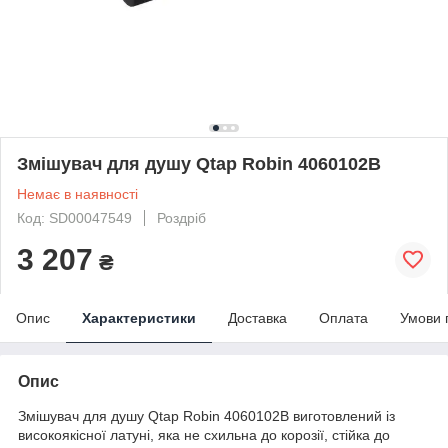
Змішувач для душу Qtap Robin 4060102B
Немає в наявності
Код: SD00047549
Роздріб
3 207
₴
Опис
Характеристики
Доставка
Оплата
Умови 
Опис
Змішувач для душу Qtap Robin 4060102B виготовлений із
високоякісної латуні, яка не схильна до корозії, стійка до