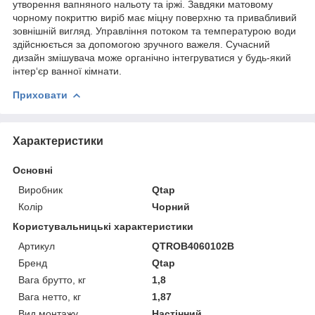
утворення вапняного нальоту та іржі. Завдяки матовому
чорному покриттю виріб має міцну поверхню та привабливий
зовнішній вигляд. Управління потоком та температурою води
здійснюється за допомогою зручного важеля. Сучасний
дизайн змішувача може органічно інтегруватися у будь-який
інтер‘єр ванної кімнати.
Приховати
Характеристики
Основні
Виробник
Qtap
Колір
Чорний
Користувальницькі характеристики
Артикул
QTROB4060102B
Бренд
Qtap
Вага брутто, кг
1,8
Вага нетто, кг
1,87
Вид монтажу
Настінний