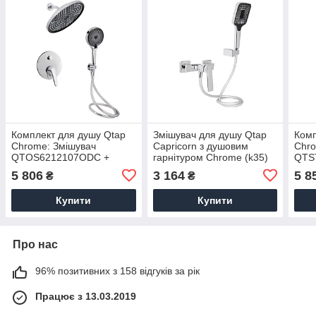
Комплект для душу Qtap
Змішувач для душу Qtap
Комп
Chrome: Змішувач
Capricorn з душовим
Chro
QTOS6212107ODC +
гарнітуром Chrome (k35)
QTS
Лійки
QTCAP4060102C48221
(QT
5 806
3 164
5 8
₴
₴
(QTRUC125CRM45952,QTHLA107CRM45948)
+ Ш
+ Шланг
Купити
Купити
Про нас
96% позитивних з 158 відгуків за рік
Працює з 13.03.2019