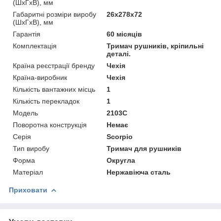
(ШхГхВ), мм
Габаритні розміри виробу
26х278х72
(ШхГхВ), мм
Гарантія
60 місяців
Комплектація
Тримач рушників, кріпильні
деталі.
Країна реєстрації бренду
Чехія
Країна-виробник
Чехія
Кількість вантажних місць
1
Кількість перекладок
1
Мoдель
2103C
Поворотна конструкція
Немає
Серія
Scorpio
Тип виробу
Тримач для рушників
Форма
Округла
Матеріал
Нержавіюча сталь
Приховати