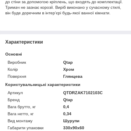
до стіни за допомогою кріплень, що входять до комплектації.
Тримач не зазнає корозії. Виріб виконано у сучасному стилі,
він буде доречним в інтер‘єрі будь-якої ванної кімнати.
Характеристики
Основні
Виробник
Qtap
Колір
Хром
Поверхня
Глянцева
Користувальницькі характеристики
Артикул
QTDRZAK7102103C
Бренд
Qtap
Вага брутто, кг
0,4
Вага нетто, кг
0,34
Вид монтажу
Шурупи
Габарити упаковки
330х90х60