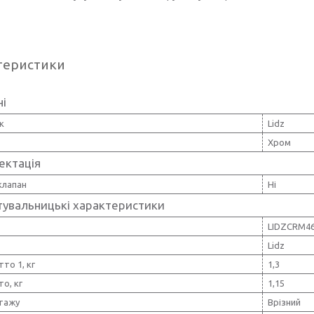
теристики
ні
к
Lidz
Хром
ектація
клапан
Ні
тувальницькі характеристики
LIDZCRM4
Lidz
тто 1, кг
1,3
то, кг
1,15
тажу
Врізний