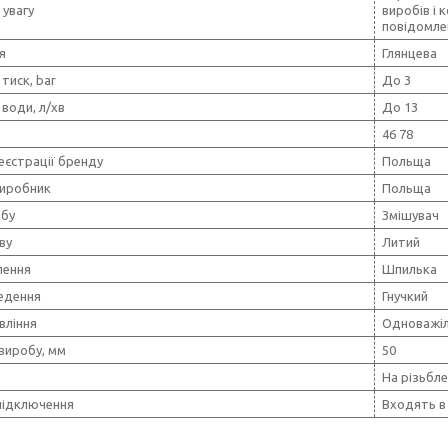
 увагу
виробів і 
повідомле
я
Глянцева
тиск, bar
До 3
води, л/хв
До 13
46 78
еєстрації бренду
Польща
виробник
Польща
обу
Змішувач
ву
Литий
лення
Шпилька
ведення
Гнучкий
вління
Одноважі
виробу, мм
50
На різьбле
підключення
Входять в