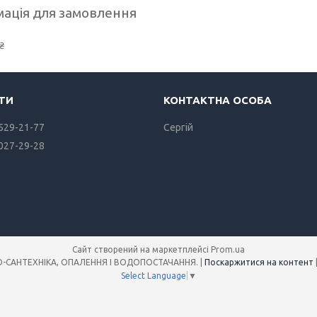
ація для замовлення
₴
 529-21-77
Сергiй
 027-29-28
Сайт створений на маркетплейсі
Prom.ua
Інтернет-магазин SANREMO-САНТЕХНІКА, ОПАЛЕННЯ І ВОДОПОСТАЧАННЯ. |
Поскаржитися на контент
Select Language
▼