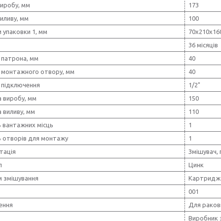
виробу, мм
173
иливу, мм
100
 упаковки 1, мм
70х210х16
36 місяців
 патрона, мм
40
 монтажного отвору, мм
40
 підключення
1/2"
 виробу, мм
150
 виливу, мм
110
ь вантажних місць
1
ь отворів для монтажу
1
тація
Змішувач, 
л
Цинк
м змішування
Картридж
001
ення
Для раков
Виробник 