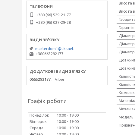
Висота 
Висота в
+380 (66) 529-21-77
Габарити
+380 (96) 027-29-28
Гарантія
Діаметр
Діаметр
masterdom1@ukr.net
Діаметр
+380665292177
Довжина
Довжина
Кількіст
0665292177
Viber
Кількіст
Комплек
Графік роботи
Матеріа
Механіз
Понеділок
10:00
19:00
Модель
Вівторок
10:00
19:00
Признач
Середа
10:00
19:00
Четвер
10:00
19:00