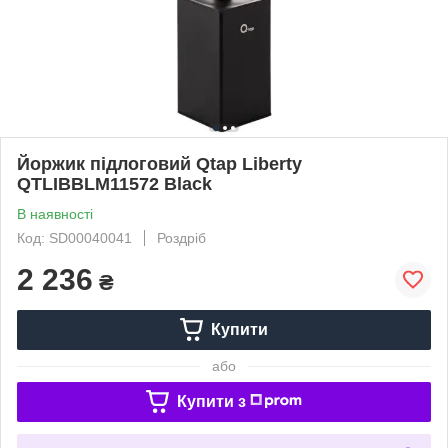
Йоржик підлоговий Qtap Liberty
QTLIBBLM11572 Black
В наявності
Код: SD00040041
Роздріб
2 236
₴
Купити
або
Купити з