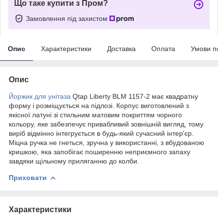
Що таке купити з Пром?
Замовлення під захистом
Опис
Характеристики
Доставка
Оплата
Умови п
Опис
Йоржик для унітаза
Qtap Liberty BLM 1157-2 має квадратну
форму і розміщується на підлозі. Корпус виготовлений з
якісної латуні зі стильним матовим покриттям чорного
кольору, яке забезпечує привабливий зовнішній вигляд, тому
виріб відмінно інтегрується в будь-який сучасний інтер'єр.
Міцна ручка не гнеться, зручна у використанні, з вбудованою
кришкою, яка запобігає поширенню неприємного запаху
завдяки щільному приляганню до колби.
Приховати
Характеристики