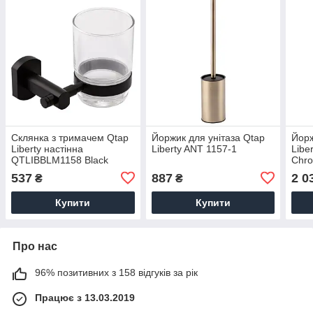
Склянка з тримачем Qtap
Йоржик для унітаза Qtap
Йорж
Liberty настінна
Liberty ANT 1157-1
Libe
QTLIBBLM1158 Black
Chr
537
887
2 0
₴
₴
Купити
Купити
Про нас
96% позитивних з 158 відгуків за рік
Працює з 13.03.2019