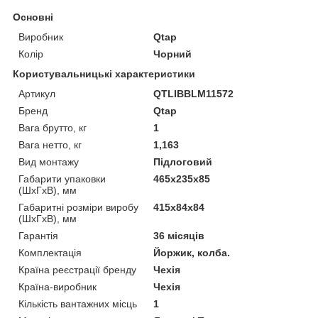
Основні
Виробник
Qtap
Колір
Чорний
Користувальницькі характеристики
Артикул
QTLIBBLM11572
Бренд
Qtap
Вага брутто, кг
1
Вага нетто, кг
1,163
Вид монтажу
Підлоговий
Габарити упаковки
465х235х85
(ШхГхВ), мм
Габаритні розміри виробу
415х84х84
(ШхГхВ), мм
Гарантія
36 місяців
Комплектація
Йоржик, колба.
Країна реєстрації бренду
Чехія
Країна-виробник
Чехія
Кількість вантажних місць
1