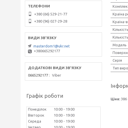
Комплек
+380 (66) 529-21-77
Країна р
+380 (96) 027-29-28
Країна-
Кількіст
Кількість
Мoдель
masterdom1@ukr.net
+380665292177
Поверхн
Серія
Тип вир
0665292177
Viber
Інформ
Графік роботи
Ціна:
386 
Понеділок
10:00
19:00
Вівторок
10:00
19:00
Середа
10:00
19:00
Четвер
10:00
19:00