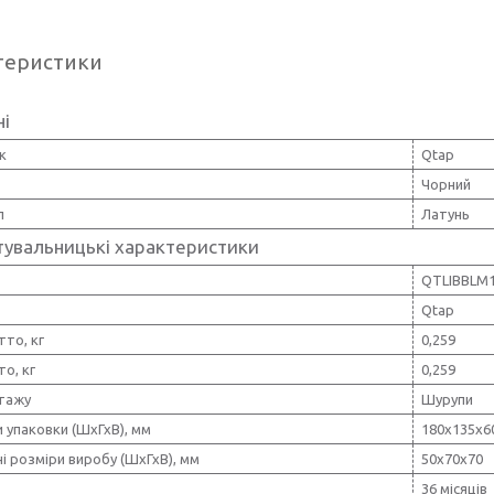
теристики
ні
к
Qtap
Чорний
л
Латунь
тувальницькі характеристики
QTLIBBLM
Qtap
тто, кг
0,259
то, кг
0,259
тажу
Шурупи
 упаковки (ШхГхВ), мм
180х135х6
і розміри виробу (ШхГхВ), мм
50х70х70
36 місяців