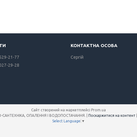
 529-21-77
Сергiй
 027-29-28
Сайт створений на маркетплейсі
Prom.ua
Інтернет-магазин SANREMO-САНТЕХНІКА, ОПАЛЕННЯ І ВОДОПОСТАЧАННЯ. |
Поскаржитися на контент
Select Language
▼