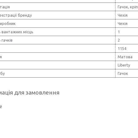
тація
Гачок, кріп
еєстрації бренду
Чехія
виробник
Чехія
ь вантажних місць
1
 гачків
2
1154
я
Матова
Liberty
обу
Гачок
ація для замовлення
₴