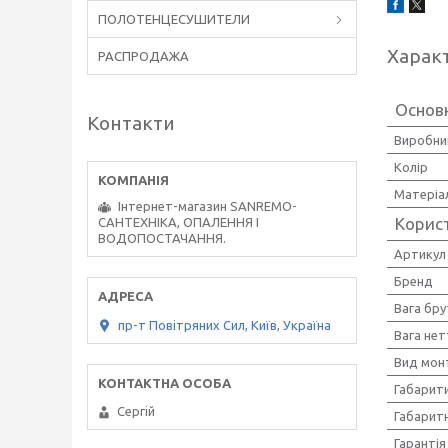
ПОЛОТЕНЦЕСУШИТЕЛИ
Харак
РАСПРОДАЖА
Основ
Контакти
Виробни
Колір
Матеріа
Інтернет-магазин SANREMO-
Корис
САНТЕХНІКА, ОПАЛЕННЯ І
ВОДОПОСТАЧАННЯ.
Артикул
Бренд
Вага бру
пр-т Повiтряних Сил, Київ, Україна
Вага нет
Вид мон
Габарити
Сергiй
Габаритн
Гарантія