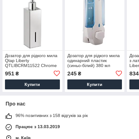
Дозатор для рідкого мила
Дозатор для рідкого мила
Доза
Qtap Liberty
одинарний пластик
з ла
QTLIBCRM11522 Chrome
(синьо-білий) 380 мл
Libe
Potato P403
круг
951
245
834
₴
₴
рідк
Купити
Купити
Про нас
96% позитивних з 158 відгуків за рік
Працює з 13.03.2019
м. Київ