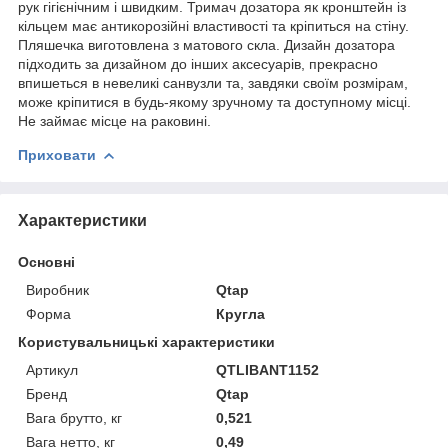
рук гігієнічним і швидким. Тримач дозатора як кронштейн із
кільцем має антикорозійні властивості та кріпиться на стіну.
Пляшечка виготовлена з матового скла. Дизайн дозатора
підходить за дизайном до інших аксесуарів, прекрасно
впишеться в невеликі санвузли та, завдяки своїм розмірам,
може кріпитися в будь-якому зручному та доступному місці.
Не займає місце на раковині.
Приховати
Характеристики
Основні
Виробник
Qtap
Форма
Кругла
Користувальницькі характеристики
Артикул
QTLIBANT1152
Бренд
Qtap
Вага брутто, кг
0,521
Вага нетто, кг
0,49