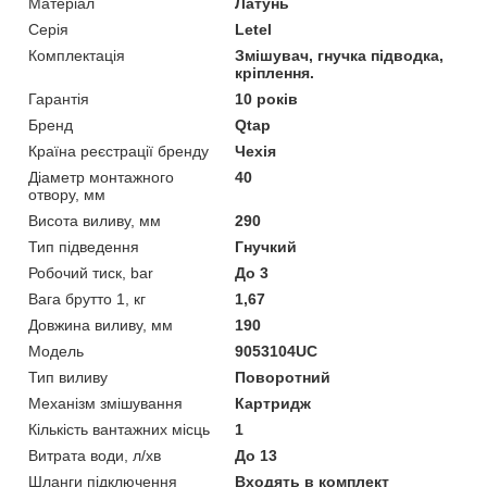
Матеріал
Латунь
Серія
Letel
Комплектація
Змішувач, гнучка підводка,
кріплення.
Гарантія
10 років
Бренд
Qtap
Країна реєстрації бренду
Чехія
Діаметр монтажного
40
отвору, мм
Висота виливу, мм
290
Тип підведення
Гнучкий
Робочий тиск, bar
До 3
Вага брутто 1, кг
1,67
Довжина виливу, мм
190
Модель
9053104UC
Тип виливу
Поворотний
Механізм змішування
Картридж
Кількість вантажних місць
1
Витрата води, л/хв
До 13
Шланги підключення
Входять в комплект