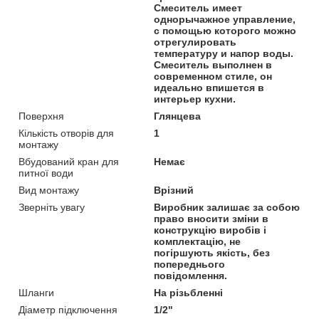
Смеситель имеет
однорычажное управление,
с помощью которого можно
отрегулировать
температуру и напор воды.
Смеситель выполнен в
современном стиле, он
идеально впишется в
интерьер кухни.
Поверхня
Глянцева
Кількість отворів для
1
монтажу
Вбудований кран для
Немає
питної води
Вид монтажу
Врізний
Зверніть увагу
Виробник залишає за собою
право вносити зміни в
конструкцію виробів і
комплектацію, не
погіршують якість, без
попереднього
повідомлення.
Шланги
На різьбленні
Діаметр підключення
1/2"