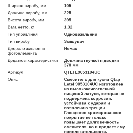
Ширина виробу, мм
105
Довжина виробу, мм
225
Висота виробу, мм
395
Вага нетто, кг
1,32
Тип управління
Одноважільний
Тип виробу
Змішувач
Джерело живлення
Немає
фотоелемента
Додаткові характеристики
Довжина гнучкої підводки
370 мм
Артикул
QTLTL9053104UC
Опис
Смеситель для кухни Qtap
Letel 9053104UC изготовлен
из высококачественной
пищевой латуни, которая не
подвержена коррозии,
устойчива к ударам и
появлению трещин.
Глянцевое хромированное
покрытие не только
повышает долговечность
смесителя, но и придает ему
привлекательности.