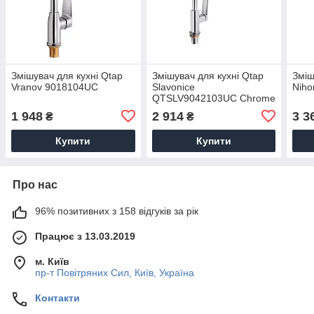
Змішувач для кухні Qtap
Змішувач для кухні Qtap
Зміш
Vranov 9018104UC
Slavonice
Niho
QTSLV9042103UC Chrome
1 948
2 914
3 3
₴
₴
Купити
Купити
Про нас
96% позитивних з 158 відгуків за рік
Працює з 13.03.2019
м. Київ
пр-т Повiтряних Сил, Київ, Україна
Контакти