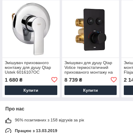
Змішувач прихованого
Змішувач для душу Qtap
Зміш
монтажу для душу Qtap
Votice термостатичний
монт
Ustek 6016107OC
прихованого монтажу на
Flaj
два споживача
спож
1 680
8 739
2 1
₴
₴
QTVOT6442T105NKB
Black Matt
Купити
Купити
Про нас
96% позитивних з 158 відгуків за рік
Працює з 13.03.2019