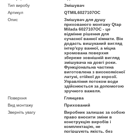
Тип виробу
Змішувач
Артикул
QTMIL6027107OC
Опис
Змішувач для душу
прихованого монтажу Qtap
Milada 6027107OC - це
відмінне рішення для
сучасної ванної кімнати. Він
додасть вишуканий вигляд
інтер'єру ванної, а міцна
хромована поверхня
збереже зовнішній вигляд
змішувача на довгі роки.
Функціональна частина
виготовлена з високоякісної
латуні, стійкої до корозії.
Управління потоком води
здійснюється за допомогою
зручного важеля.
Поверхня
Глянцева
Вид монтажу
Прихований
Зверніть увагу
Виробник залишає за собою
право вносити зміни в
конструкцію виробів і
комплектацію, не
погіршують якість, без