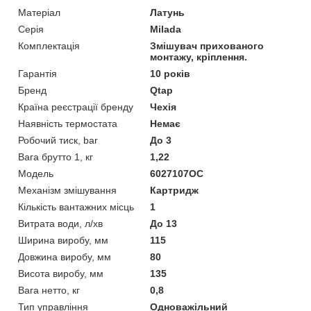
Матеріал
Латунь
Серія
Milada
Комплектація
Змішувач прихованого
монтажу, кріплення.
Гарантія
10 років
Бренд
Qtap
Країна реєстрації бренду
Чехія
Наявність термостата
Немає
Робочий тиск, bar
До 3
Вага брутто 1, кг
1,22
Модель
6027107OC
Механізм змішування
Картридж
Кількість вантажних місць
1
Витрата води, л/хв
До 13
Ширина виробу, мм
115
Довжина виробу, мм
80
Висота виробу, мм
135
Вага нетто, кг
0,8
Тип управління
Одноважільний