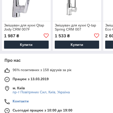
Змішувач для кухні Qtap
Змішувач для кухні Q-tap
Зміш
Jody CRM 007F
Spring CRM 007
Eco
1 987
1 533
2 6
₴
₴
Купити
Купити
Про нас
96% позитивних з 158 відгуків за рік
Працює з 13.03.2019
м. Київ
пр-т Повiтряних Сил, Київ, Україна
Контакти
Сьогодні працює з 10:00 до 19:00