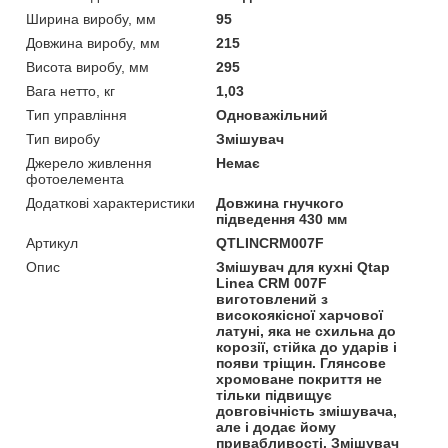
Ширина виробу, мм
95
Довжина виробу, мм
215
Висота виробу, мм
295
Вага нетто, кг
1,03
Тип управління
Одноважільний
Тип виробу
Змішувач
Джерело живлення
Немає
фотоелемента
Додаткові характеристики
Довжина гнучкого
підведення 430 мм
Артикул
QTLINCRM007F
Опис
Змішувач для кухні Qtap
Linea CRM 007F
виготовлений з
високоякісної харчової
латуні, яка не схильна до
корозії, стійка до ударів і
появи тріщин. Глянсове
хромоване покриття не
тільки підвищує
довговічність змішувача,
але і додає йому
привабливості. Змішувач