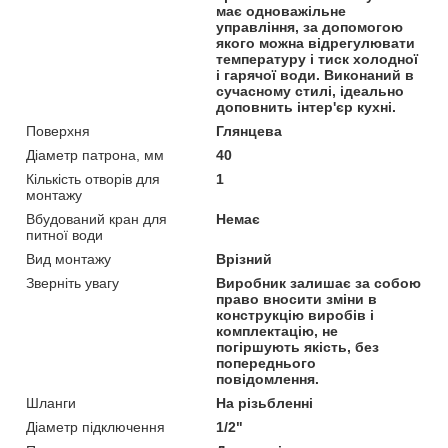
має одноважільне
управління, за допомогою
якого можна відрегулювати
температуру і тиск холодної
і гарячої води. Виконаний в
сучасному стилі, ідеально
доповнить інтер'єр кухні.
Поверхня
Глянцева
Діаметр патрона, мм
40
Кількість отворів для
1
монтажу
Вбудований кран для
Немає
питної води
Вид монтажу
Врізний
Зверніть увагу
Виробник залишає за собою
право вносити зміни в
конструкцію виробів і
комплектацію, не
погіршують якість, без
попереднього
повідомлення.
Шланги
На різьбленні
Діаметр підключення
1/2"