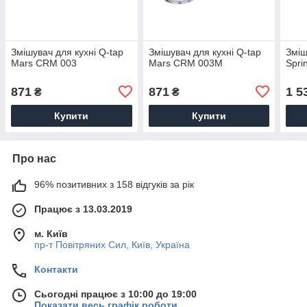
Змішувач для кухні Q-tap
Змішувач для кухні Q-tap
Зміш
Mars CRM 003
Mars CRM 003М
Spri
871
871
1 5
₴
₴
Купити
Купити
Про нас
96% позитивних з 158 відгуків за рік
Працює з 13.03.2019
м. Київ
пр-т Повiтряних Сил, Київ, Україна
Контакти
Сьогодні працює з 10:00 до 19:00
Показати весь графік роботи