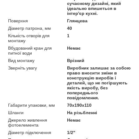
сучасному дизайні, який
ідеально впишеться в
інтер'єр кухні.
Поверхня
Глянцева
Діаметр патрона, мм
40
Кількість отворів для
1
монтажу
Вбудований кран для
Немає
питної води
Вид монтажу
Врізний
Зверніть увагу
Виробник залишає за собою
право вносити зміни в
конструкцію виробів і
деталей, що не погіршують
якість виробу, без
попереднього
повідомлення.
Габарити упаковки, мм
70х190х110
Шланги
На різьбленні
Джерело живлення
Немає
фотоелемента
Діаметр підключення
1/2"