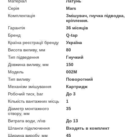
Матеріал
Латунь
Серія
Mars
Комплектація
Змішувач, гнучка підводка,
кріплення.
Гарантія
36 місяців
Бренд
Q-tap
Країна реєстрації бренду
Україна
Висота виливу, мм
80
Тип підведення
Гнучкий
Довжина виливу, мм
150
Модель
002М
Тип виливу
Поворотний
Механізм змішування
Картридж
Робочий тиск, bar
До 3
Кількість вантажних місць
1
Діаметр монтажного
35
отвору, мм
Витрата води, л/хв
До 13
Шланги підключення
Входять в комплект
Ширина виробу, мм
45