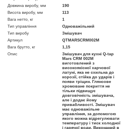
Довжина виробу, мм
190
Висота виробу, мм
113
Вага нетто, кг
1
Тип управління
Одноважільний
Тип виробу
Змішувач
Артикул
QTMARSCRM002M
Вага брутто, кг
1,15
Опис
Змішувач для кухні Q-tap
Mars СRM 002M
виготовлений з
високоякісної харчової
латуні, яка не схильна до
корозії, стійка до ударів і
появи тріщин. Глянсове
хромоване покриття не
тільки підвищує
довговічність змішувача,
але і додає йому
привабливості. Змішувач
має одноважільне
управління, за допомогою
якого можна відрегулювати
температуру і тиск холодної
і гарячої води. Виконаний в