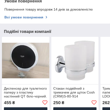
Умови повернення
Повернення товару впродовж 14 днів за домовленістю
Всі умови повернення
Подібні товари компанії
Диспенсер для туалетного
Стакан подвійний з
Трим
паперу з пластику
тримачем для щіток Cosh
папе
настінний QT біло-чорний.
(CRM)S-80-914
LDO
Тримачі для туалетного
Chr
455
250
262
₴
₴
паперу