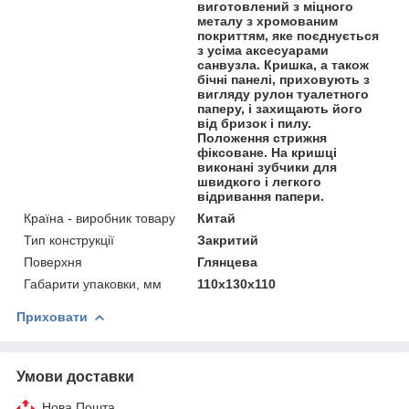
виготовлений з міцного
металу з хромованим
покриттям, яке поєднується
з усіма аксесуарами
санвузла. Кришка, а також
бічні панелі, приховують з
вигляду рулон туалетного
паперу, і захищають його
від бризок і пилу.
Положення стрижня
фіксоване. На кришці
виконані зубчики для
швидкого і легкого
відривання папери.
Країна - виробник товару
Китай
Тип конструкції
Закритий
Поверхня
Глянцева
Габарити упаковки, мм
110х130х110
Приховати
Умови доставки
Нова Пошта