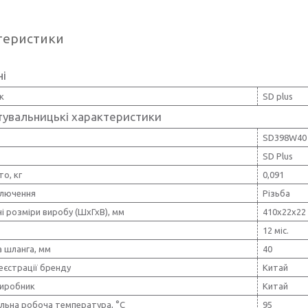
теристики
ні
к
SD plus
тувальницькі характеристики
SD398W40
SD Plus
то, кг
0,091
ключення
Різьба
і розміри виробу (ШхГхВ), мм
410х22х22
12 міс.
 шланга, мм
40
еєстрації бренду
Китай
виробник
Китай
льна робоча температура, °C
95