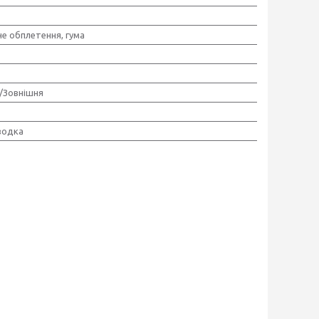
е обплетення, гума
/Зовнішня
водка