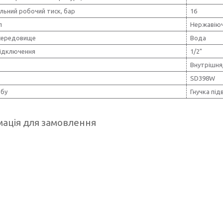
льний робочий тиск, бар
16
л
Нержавіюч
середовище
Вода
підключення
1/2"
Внутрішня
SD398W
обу
Гнучка під
ація для замовлення