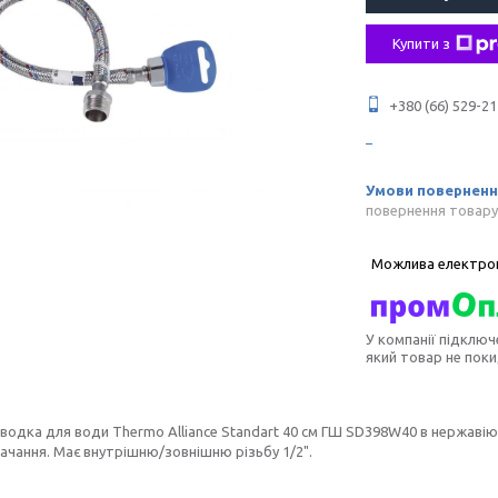
Купити з
+380 (66) 529-21
повернення товару
У компанії підключ
який товар не пок
дводка для води Thermo Alliance Standart 40 см ГШ SD398W40 в нержаві
чання. Має внутрішню/зовнішню різьбу 1/2".