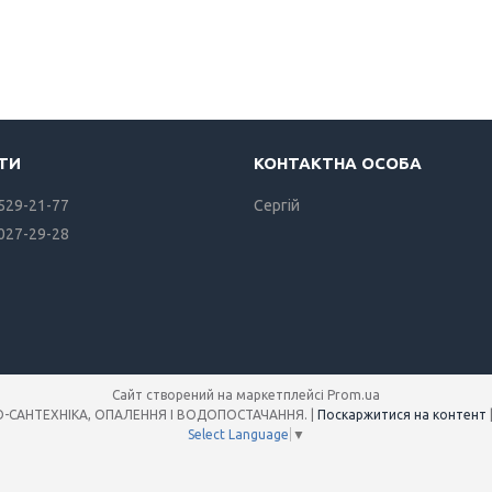
 529-21-77
Сергiй
 027-29-28
Сайт створений на маркетплейсі
Prom.ua
Інтернет-магазин SANREMO-САНТЕХНІКА, ОПАЛЕННЯ І ВОДОПОСТАЧАННЯ. |
Поскаржитися на контент
Select Language
▼