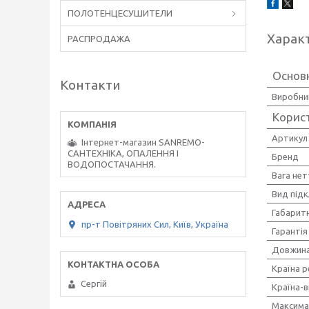
ПОЛОТЕНЦЕСУШИТЕЛИ
Харак
РАСПРОДАЖА
Основ
Контакти
Виробни
Корис
Артикул
Інтернет-магазин SANREMO-
САНТЕХНІКА, ОПАЛЕННЯ І
Бренд
ВОДОПОСТАЧАННЯ.
Вага нет
Вид під
Габаритн
пр-т Повiтряних Сил, Київ, Україна
Гарантія
Довжина
Країна р
Сергiй
Країна-
Максима