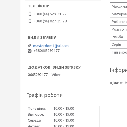
Максима
+380 (66) 529-21-77
Матеріа
+380 (96) 027-29-28
Робоче 
Розмір 
Різьба
Серія
masterdom1@ukr.net
+380665292177
Тип вир
Інформ
0665292177
Viber
Ціна:
81 ₴
Графік роботи
Понеділок
10:00
19:00
Вівторок
10:00
19:00
Середа
10:00
19:00
Четвер
10:00
19:00