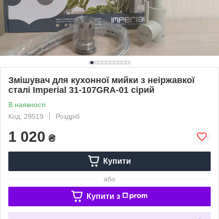
Змішувач для кухонної мийки з неіржавкої
сталі Imperial 31-107GRA-01 сірий
В наявності
Код: 29519
Роздріб
1 020
₴
Купити
або
Купити з