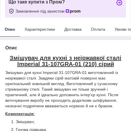
Що таке купити з Пром?
Замовлення під захистом
Опис
Характеристики
Доставка
Оплата
Умови п
Опис
Змішувач для кухні з неіржавкої сталі
Imperial 31-107GRA-01 (210) сірий
Змішувач для кухні Imperial 31-107GRA-01 виготовлений із
неіржавкої сталі. Завдяки сірій матовій поверхні має
оригінальний зовнішній вигляд. Виготовлений у сучасному
стриманому стилі. Такий змішувач не тільки зручний і
практичний, але й ідеально доповнить інтер'єр кухні. Після
виточування виробу не проходять додаткове шліфування,
незначні подряпини вважаються нормою й не є браком.
Комплектація:
Змішувач;
Гнучка підводка;