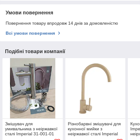
Умови повернення
Повернення товару впродовж 14 днів за домовленістю
Всі умови повернення
Подібні товари компанії
Змішувач для
Різнобарвні змішувачі для
Кухо
умивальника з неіржавкої
кухонної мийки з
Impe
сталі Imperial 31-001-01
неіржавкої сталі Imperial
неір
(неіржавка сталь) під
31-107MAR-01 пісочний