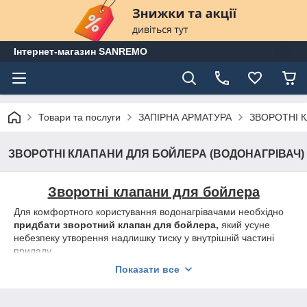
Інтернет-магазин SANREMO
Товари та послуги
ЗАПІРНА АРМАТУРА
ЗВОРОТНІ К
ЗВОРОТНІ КЛАПАНИ ДЛЯ БОЙЛЕРА (ВОДОНАГРІВАЧ)
Зворотні клапани для бойлера
Для комфортного користування водонагрівачами необхідно
придбати зворотний клапан для бойлера,
який усуне
небезпеку утворення надлишку тиску у внутрішній частині
приладу.
Установка подібного пристрою особлива актуальна при
Показати все
ремонтних роботах в будинку, коли можуть різко змінюватися
параметри температури теплоносія і характеристики