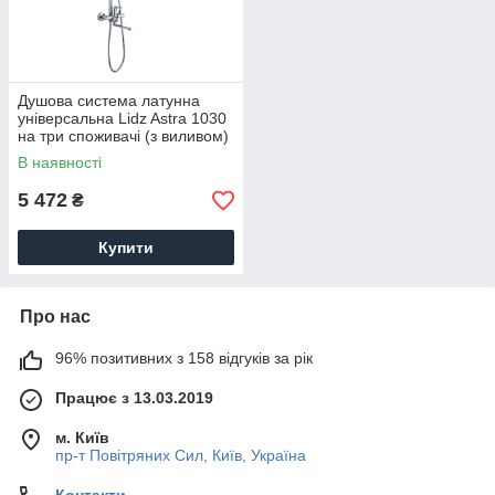
Душова система латунна
універсальна Lidz Astra 1030
на три споживачі (з виливом)
(k35) LDAST1030CRM48086
В наявності
Chrome
5 472
₴
Купити
Про нас
96% позитивних з 158 відгуків за рік
Працює з 13.03.2019
м. Київ
пр-т Повiтряних Сил, Київ, Україна